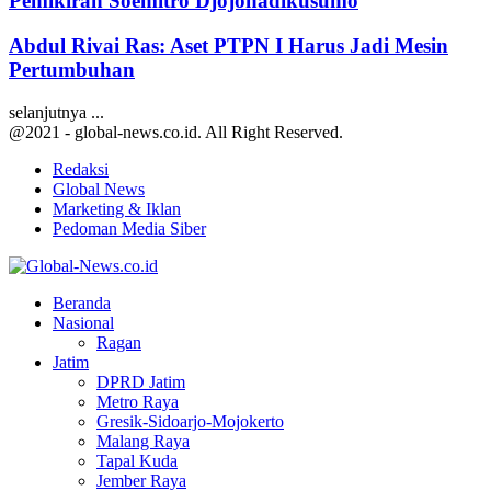
Pemikiran Soemitro Djojohadikusumo
Abdul Rivai Ras: Aset PTPN I Harus Jadi Mesin
Pertumbuhan
selanjutnya ...
@2021 - global-news.co.id. All Right Reserved.
Redaksi
Global News
Marketing & Iklan
Pedoman Media Siber
Facebook
Twitter
Youtube
Beranda
Nasional
Ragan
Jatim
DPRD Jatim
Metro Raya
Gresik-Sidoarjo-Mojokerto
Malang Raya
Tapal Kuda
Jember Raya