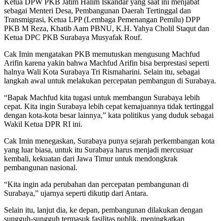
Ketua DPW PKB Jatim Halim Iskandar yang saat ini menjabat
sebagai Menteri Desa, Pembangunan Daerah Tertinggal dan
Transmigrasi, Ketua LPP (Lembaga Pemenangan Pemilu) DPP
PKB M Reza, Khatib Aam PBNU, K.H. Yahya Cholil Staqut dan
Ketua DPC PKB Surabaya Musyafak Rouf.
Cak Imin mengatakan PKB memutuskan mengusung Machfud
Arifin karena yakin bahwa Machfud Arifin bisa berprestasi seperti
halnya Wali Kota Surabaya Tri Rismaharini. Selain itu, sebagai
langkah awal untuk melakukan percepatan pembangun di Surabaya.
“Bapak Machfud kita tugasi untuk membangun Surabaya lebih
cepat. Kita ingin Surabaya lebih cepat kemajuannya tidak tertinggal
dengan kota-kota besar lainnya,” kata politikus yang duduk sebagai
Wakil Ketua DPR RI ini.
Cak Imin menegaskan, Surabaya punya sejarah perkembangan kota
yang luar biasa, untuk itu Surabaya harus menjadi mercusuar
kembali, kekuatan dari Jawa Timur untuk mendongkrak
pembangunan nasional.
“Kita ingin ada perubahan dan percepatan pembangunan di
Surabaya,” ujarnya seperti dikutip dari Antara.
Selain itu, lanjut dia, ke depan, pembangunan dilakukan dengan
sungguh-sungguh termasuk fasilitas publik, meningkatkan