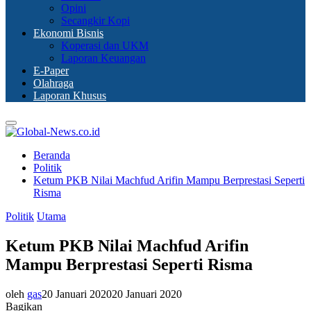
Opini
Secangkir Kopi
Ekonomi Bisnis
Koperasi dan UKM
Laporan Keuangan
E-Paper
Olahraga
Laporan Khusus
Primary
Menu
Beranda
Politik
Ketum PKB Nilai Machfud Arifin Mampu Berprestasi Seperti
Risma
Politik
Utama
Ketum PKB Nilai Machfud Arifin
Mampu Berprestasi Seperti Risma
oleh
gas
20 Januari 2020
20 Januari 2020
Bagikan