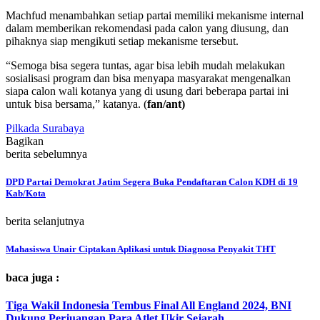
Machfud menambahkan setiap partai memiliki mekanisme internal
dalam memberikan rekomendasi pada calon yang diusung, dan
pihaknya siap mengikuti setiap mekanisme tersebut.
“Semoga bisa segera tuntas, agar bisa lebih mudah melakukan
sosialisasi program dan bisa menyapa masyarakat mengenalkan
siapa calon wali kotanya yang di usung dari beberapa partai ini
untuk bisa bersama,” katanya. (
fan/ant)
Pilkada Surabaya
Bagikan
berita sebelumnya
DPD Partai Demokrat Jatim Segera Buka Pendaftaran Calon KDH di 19
Kab/Kota
berita selanjutnya
Mahasiswa Unair Ciptakan Aplikasi untuk Diagnosa Penyakit THT
baca juga :
Tiga Wakil Indonesia Tembus Final All England 2024, BNI
Dukung Perjuangan Para Atlet Ukir Sejarah