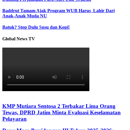
Baddrut Tamam Ajak Program WUB Harus Lahir Dari
Anak-Anak Muda NU
Batuk? Stop Dulu Susu dan Kopi!
Global News TV
KMP Mutiara Sentosa 2 Terbakar Lima Orang
Tewas, DPRD Jatim Minta Evaluasi Keselamatan
Pelayaran