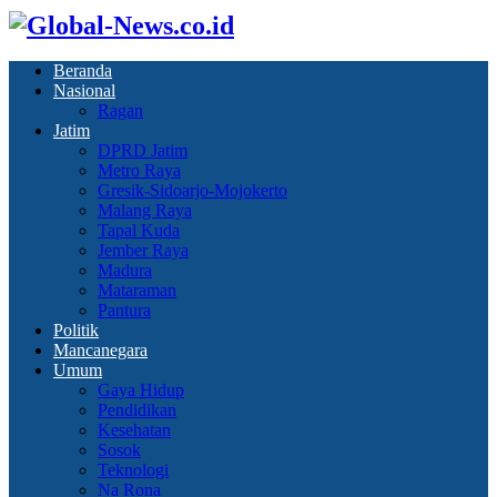
Beranda
Nasional
Ragan
Jatim
DPRD Jatim
Metro Raya
Gresik-Sidoarjo-Mojokerto
Malang Raya
Tapal Kuda
Jember Raya
Madura
Mataraman
Pantura
Politik
Mancanegara
Umum
Gaya Hidup
Pendidikan
Kesehatan
Sosok
Teknologi
Na Rona