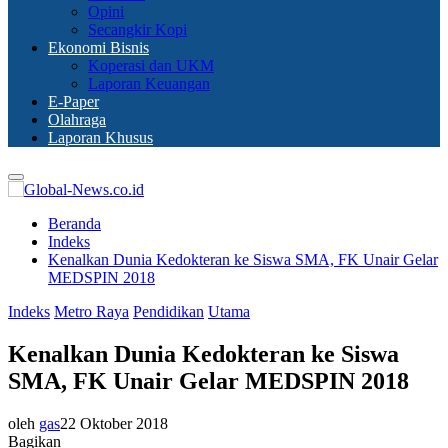
Opini
Secangkir Kopi
Ekonomi Bisnis
Koperasi dan UKM
Laporan Keuangan
E-Paper
Olahraga
Laporan Khusus
Primary
Menu
Beranda
Indeks
Kenalkan Dunia Kedokteran ke Siswa SMA, FK Unair Gelar
MEDSPIN 2018
Indeks
Metro Raya
Pendidikan
Utama
Kenalkan Dunia Kedokteran ke Siswa
SMA, FK Unair Gelar MEDSPIN 2018
oleh
gas
22 Oktober 2018
Bagikan