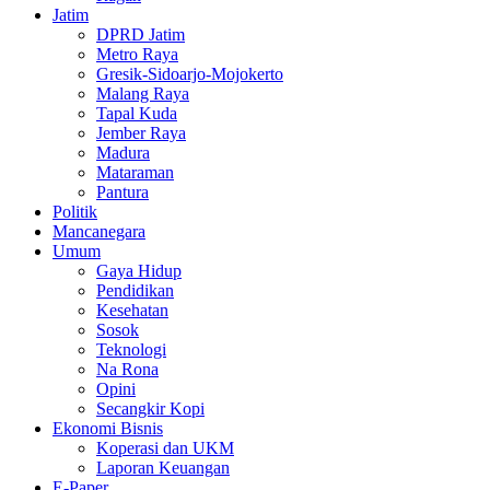
Jatim
DPRD Jatim
Metro Raya
Gresik-Sidoarjo-Mojokerto
Malang Raya
Tapal Kuda
Jember Raya
Madura
Mataraman
Pantura
Politik
Mancanegara
Umum
Gaya Hidup
Pendidikan
Kesehatan
Sosok
Teknologi
Na Rona
Opini
Secangkir Kopi
Ekonomi Bisnis
Koperasi dan UKM
Laporan Keuangan
E-Paper