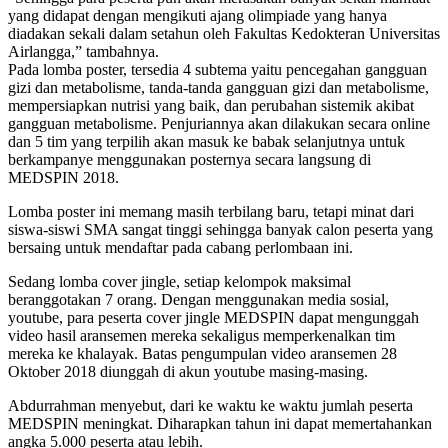
yang didapat dengan mengikuti ajang olimpiade yang hanya
diadakan sekali dalam setahun oleh Fakultas Kedokteran Universitas
Airlangga,” tambahnya.
Pada lomba poster, tersedia 4 subtema yaitu pencegahan gangguan
gizi dan metabolisme, tanda-tanda gangguan gizi dan metabolisme,
mempersiapkan nutrisi yang baik, dan perubahan sistemik akibat
gangguan metabolisme. Penjuriannya akan dilakukan secara online
dan 5 tim yang terpilih akan masuk ke babak selanjutnya untuk
berkampanye menggunakan posternya secara langsung di
MEDSPIN 2018.
Lomba poster ini memang masih terbilang baru, tetapi minat dari
siswa-siswi SMA sangat tinggi sehingga banyak calon peserta yang
bersaing untuk mendaftar pada cabang perlombaan ini.
Sedang lomba cover jingle, setiap kelompok maksimal
beranggotakan 7 orang. Dengan menggunakan media sosial,
youtube, para peserta cover jingle MEDSPIN dapat mengunggah
video hasil aransemen mereka sekaligus memperkenalkan tim
mereka ke khalayak. Batas pengumpulan video aransemen 28
Oktober 2018 diunggah di akun youtube masing-masing.
Abdurrahman menyebut, dari ke waktu ke waktu jumlah peserta
MEDSPIN meningkat. Diharapkan tahun ini dapat memertahankan
angka 5.000 peserta atau lebih.