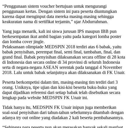
“Penggunaan sistem voucher bertujuan untuk mengurangi
penggunaan kertas. Dengan sistem ini para peserta diuntungkan
karena dapat menginput data mereka masing-masing sehingga
keakuratan nama di sertifikat terjamin,” ujar Abdurrahman.
Yang juga menarik, kali ini siswa jurusan IPS maupun IBB pun
berkesempatan ikut ambil bagian yaitu pada kategori lomba poster
dan lomba cover jingle.
Pelaksanaan olimpiade MEDSPIN 2018 terdiri atas 6 babak, yaitu
babak penyisihan, perempat final, semi final, tambahan, final, dan
grand final. Babak penyisihan dilaksanakan secara offline di 28 kota
di Indonesia dan secara online di 34 provinsi di seluruh Indonesia
serta di negara-negara ASEAN serentak pada tanggal 4 November
2018. Lalu untuk babak selanjutnya akan dilaksanakan di FK Unair.
Peserta berkompetisi dalam tim, masing-masing tim terdiri dari 3
orang. Uniknya, tipe ujian dan kisi-kisi beserta buku-buku yang
dapat dijadikan referensi dari setiap babak telah disebutkan secara
lengkap pada website MEDSPIN FK Unair ini.
Tidak hanya itu, MEDSPIN FK Unair inipun juga memberikan
soal-soal penyisihan dari tahun-tahun sebelumnya ditambah dengan
adanya try out online yang diadakan 2 kali beserta pembahasannya.
“Sehingga para peserta pun akan merasakan banyak sekali manfaat