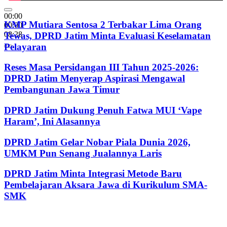
00:00
KMP Mutiara Sentosa 2 Terbakar Lima Orang
00:00
08:28
Tewas, DPRD Jatim Minta Evaluasi Keselamatan
Pelayaran
Reses Masa Persidangan III Tahun 2025-2026:
DPRD Jatim Menyerap Aspirasi Mengawal
Pembangunan Jawa Timur
DPRD Jatim Dukung Penuh Fatwa MUI ‘Vape
Haram’, Ini Alasannya
DPRD Jatim Gelar Nobar Piala Dunia 2026,
UMKM Pun Senang Jualannya Laris
DPRD Jatim Minta Integrasi Metode Baru
Pembelajaran Aksara Jawa di Kurikulum SMA-
SMK