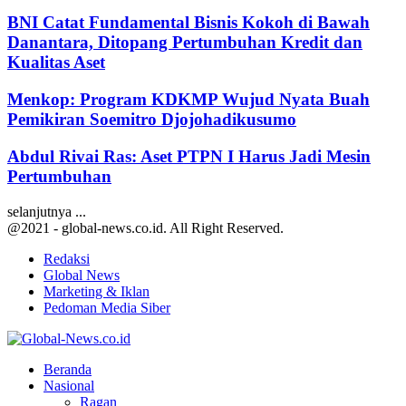
BNI Catat Fundamental Bisnis Kokoh di Bawah
Danantara, Ditopang Pertumbuhan Kredit dan
Kualitas Aset
Menkop: Program KDKMP Wujud Nyata Buah
Pemikiran Soemitro Djojohadikusumo
Abdul Rivai Ras: Aset PTPN I Harus Jadi Mesin
Pertumbuhan
selanjutnya ...
@2021 - global-news.co.id. All Right Reserved.
Redaksi
Global News
Marketing & Iklan
Pedoman Media Siber
Facebook
Twitter
Youtube
Beranda
Nasional
Ragan