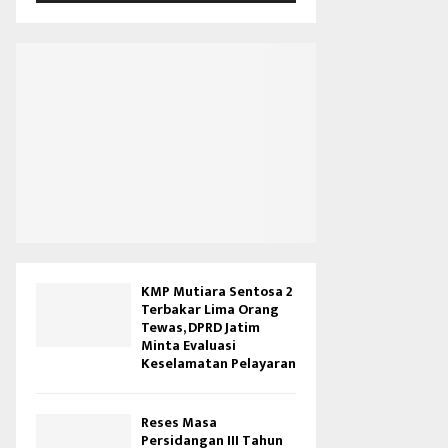
V
i
d
e
o
KMP Mutiara Sentosa 2
Terbakar Lima Orang
Tewas, DPRD Jatim
Minta Evaluasi
Keselamatan Pelayaran
Reses Masa
Persidangan III Tahun