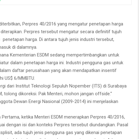
Prof. Dr. Mukhtasor,
Guru Besar ITS.
diterbitkan, Perpres 40/2016 yang mengatur penetapan harga
 diterapkan. Perpres tersebut mengatur secara definitif tujuh
 penetapan harga. Di antara tujuh jenis industri tersebut,
rmasuk di dalamnya.
dimana Kementerian ESDM sedang mempertimbangkan untuk
tur dalam penetapan harga ini. Industri pengguna gas untuk
 dalam daftar perusahaan yang akan mendapatkan insentif
bihi US$ 6/MMBTU.
gi dari Institut Teknologi Sepuluh Nopember (ITS) di Surabaya
, tolong dikoreksi. Pak Menteri, mohon jangan offside.”
ggota Dewan Energi Nasional (2009-2014) ini menjelaskan
an Pertama, ketika Menteri ESDM menerapkan Perpres 40/2016,
ai dengan isi dan konteks Perpres tersebut diundangkan. Pasal
ksplisit, ada tujuh jenis pengguna gas yang dikenai penetapan