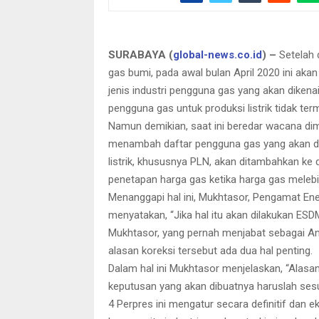
SURABAYA (
global-news.co.id
) –
Setelah 
gas bumi, pada awal bulan April 2020 ini akan
jenis industri pengguna gas yang akan dikenai
pengguna gas untuk produksi listrik tidak te
Namun demikian, saat ini beredar wacana 
menambah daftar pengguna gas yang akan dia
listrik, khususnya PLN, akan ditambahkan ke
penetapan harga gas ketika harga gas mele
Menanggapi hal ini, Mukhtasor, Pengamat Ener
menyatakan, “Jika hal itu akan dilakukan ESDM
Mukhtasor, yang pernah menjabat sebagai An
alasan koreksi tersebut ada dua hal penting.
Dalam hal ini Mukhtasor menjelaskan, “Alas
keputusan yang akan dibuatnya haruslah sesu
4 Perpres ini mengatur secara definitif dan e