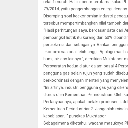
relatif murah. Hal ini benar terutama kalau 
79/2014, yaitu pengembangan energi dengan
Disamping soal keekonomian industri pengg
tersebut mempertimbangkan nilai tambah dar
“Hasil perhitungan saya, berdasar data dari 
pembangkit listrik itu kurang dari 50% diband
pertrokimia dan sebagainya. Bahkan penggun
ekonomi nasional lebih tinggi. Apalagi masih a
bumi, air dan lainnya.”, demikian Mukhtasor m
Persyaratan kedua diatur dalam pasal 4 Per
pengguna gas selain tujuh yang sudah disebut
berkoordinasi dengan menteri yang menyelen
“Ini artinya, industri pengguna gas yang dike
diurus oleh Kementrian Perindustrian. Oleh ka
Pertanyaannya, apakah pelaku produsen listri
Kementrian Perindustrian? Janganlah misalny
kebablasan, ” pungkas Mukhtasor
Sebagaimana diketahui, wacana masuknya PLN