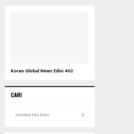
Koran Global News Edisi 402
CARI
S
e
a
S
r