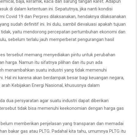
chemical, baja, keramik, kaca dan sarung tangan karet. Adapun
asuk di dalam ketentuan ini. Sepatutnya, jika nanti kondisi
mi Covid 19 dan Perpres dilaksanakan, hendaknya dilaksanakan
ang sudah definitif ini. Ini dulu, sambil dievaluasi apakah tujuan
tau tidak, yaitu mendorong percepatan pertumbuhan ekonomi dan
 dulu, sebelum terlalu jauh memperberat pengurangan hasil
res tersebut memang menyediakan pintu untuk perubahan
 harga. Namun itu sifatnya pilihan dan itu pun ada
leh menambahkan suatu industri yang tidak memenuhi
ni. Hal ini karena akan berdampak besar bagi keuangan negara,
n arah Kebijakan Energi Nasional, khususnya dalam
a dua persyaratan agar suatu industri dapat diberikan
i tersebut tidak bisa memenuhi keekonomian dengan harga gas
belum memberikan penjelasan yang transparan dan memadai
han bakar gas atau PLTG. Padahal kita tahu, umumnya PLTG itu