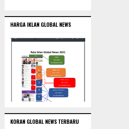
c
E
h
f
A
o
HARGA IKLAN GLOBAL NEWS
r
R
:
C
H
KORAN GLOBAL NEWS TERBARU