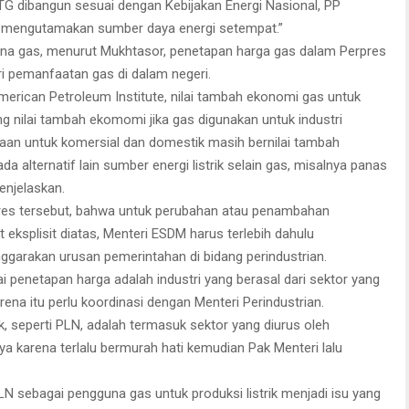
PLTG dibangun sesuai dengan Kebijakan Energi Nasional, PP
 mengutamakan sumber daya energi setempat.”
una gas, menurut Mukhtasor, penetapan harga gas dalam Perpres
i pemanfaatan gas di dalam negeri.
American Petroleum Institute, nilai tambah ekonomi gas untuk
ing nilai tambah ekomomi jika gas digunakan untuk industri
aan untuk komersial dan domestik masih bernilai tambah
da alternatif lain sumber energi listrik selain gas, misalnya panas
enjelaskan.
pres tersebut, bahwa untuk perubahan atau penambahan
 eksplisit diatas, Menteri ESDM harus terlebih dahulu
ggarakan urusan pemerintahan di bidang perindustrian.
nai penetapan harga adalah industri yang berasal dari sektor yang
rena itu perlu koordinasi dengan Menteri Perindustrian.
k, seperti PLN, adalah termasuk sektor yang diurus oleh
a karena terlalu bermurah hati kemudian Pak Menteri lalu
 sebagai pengguna gas untuk produksi listrik menjadi isu yang