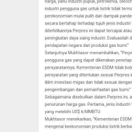
harga, yaitu industri pupuk, petrokimia, oleo
industri pengguna gas untuk listrik tidak term
perekonomian mulai pulih dari dampak pande
secara bertahap terhadap tujuh jenis industri y
diterbitkannya Perpres ini dapat tercapai a
peningkatan daya saing industri. Evaluasilah
pendapatan negara dari produksi gas bumi.”
Selanjutnya Mukhtasor menambahkan, “Perp
pengguna gas yang dapat dikenakan penetapan
persyaratannya. Kementerian ESDM tidak bo
persyaratan yang ditentukan sesuai Perpres i
iklim investasi migas dan tidak sesuai denga
pengembangan dan pemanfaatan gas bumi.”
Sebagaimana disebutkan dalam Perpres ini, ad
penurunan harga gas. Pertama, jenis industr
yang melebihi US$ 6/MMBTU.
Mukhtasor menekankan, “Kementerian ESDM 
mengenai keekonomian produksi listrik berba