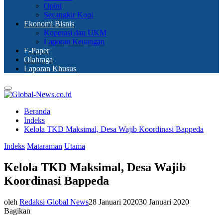
Opini
Secangkir Kopi
Ekonomi Bisnis
Koperasi dan UKM
Laporan Keuangan
E-Paper
Olahraga
Laporan Khusus
Primary
Menu
Beranda
Indeks
Kelola TKD Maksimal, Desa Wajib Koordinasi Bappeda
Indeks
Mataraman
Utama
Kelola TKD Maksimal, Desa Wajib
Koordinasi Bappeda
oleh
Redaksi Global News
28 Januari 2020
30 Januari 2020
Bagikan