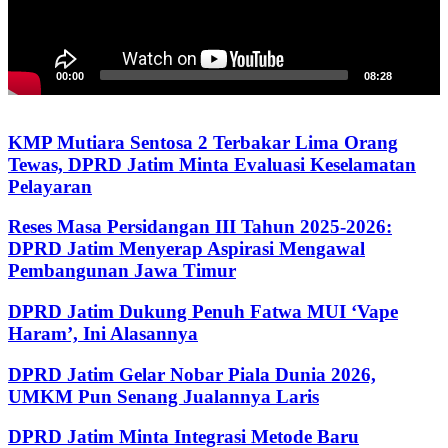
00:00
08:28
KMP Mutiara Sentosa 2 Terbakar Lima Orang
Tewas, DPRD Jatim Minta Evaluasi Keselamatan
Pelayaran
Reses Masa Persidangan III Tahun 2025-2026:
DPRD Jatim Menyerap Aspirasi Mengawal
Pembangunan Jawa Timur
DPRD Jatim Dukung Penuh Fatwa MUI ‘Vape
Haram’, Ini Alasannya
DPRD Jatim Gelar Nobar Piala Dunia 2026,
UMKM Pun Senang Jualannya Laris
DPRD Jatim Minta Integrasi Metode Baru