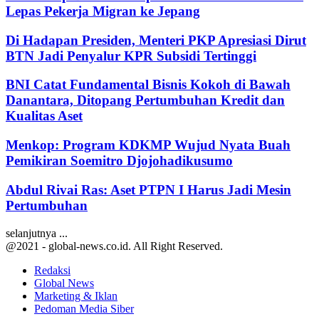
Lepas Pekerja Migran ke Jepang
Di Hadapan Presiden, Menteri PKP Apresiasi Dirut
BTN Jadi Penyalur KPR Subsidi Tertinggi
BNI Catat Fundamental Bisnis Kokoh di Bawah
Danantara, Ditopang Pertumbuhan Kredit dan
Kualitas Aset
Menkop: Program KDKMP Wujud Nyata Buah
Pemikiran Soemitro Djojohadikusumo
Abdul Rivai Ras: Aset PTPN I Harus Jadi Mesin
Pertumbuhan
selanjutnya ...
@2021 - global-news.co.id. All Right Reserved.
Redaksi
Global News
Marketing & Iklan
Pedoman Media Siber