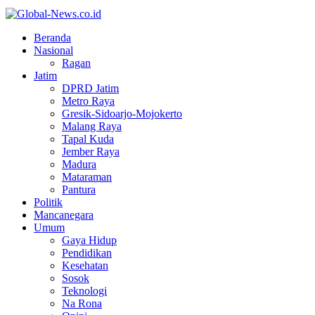
Facebook
Twitter
Youtube
Beranda
Nasional
Ragan
Jatim
DPRD Jatim
Metro Raya
Gresik-Sidoarjo-Mojokerto
Malang Raya
Tapal Kuda
Jember Raya
Madura
Mataraman
Pantura
Politik
Mancanegara
Umum
Gaya Hidup
Pendidikan
Kesehatan
Sosok
Teknologi
Na Rona