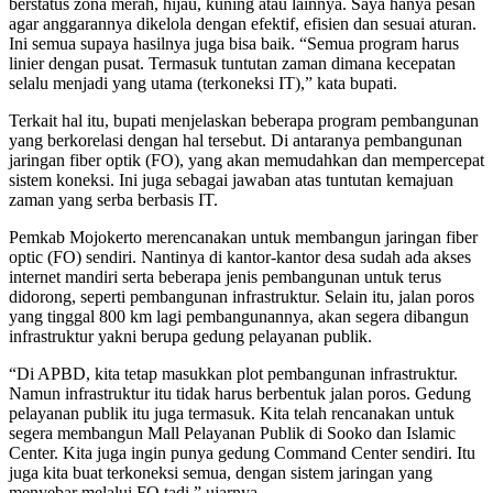
berstatus zona merah, hijau, kuning atau lainnya. Saya hanya pesan
agar anggarannya dikelola dengan efektif, efisien dan sesuai aturan.
Ini semua supaya hasilnya juga bisa baik. “Semua program harus
linier dengan pusat. Termasuk tuntutan zaman dimana kecepatan
selalu menjadi yang utama (terkoneksi IT),” kata bupati.
Terkait hal itu, bupati menjelaskan beberapa program pembangunan
yang berkorelasi dengan hal tersebut. Di antaranya pembangunan
jaringan fiber optik (FO), yang akan memudahkan dan mempercepat
sistem koneksi. Ini juga sebagai jawaban atas tuntutan kemajuan
zaman yang serba berbasis IT.
Pemkab Mojokerto merencanakan untuk membangun jaringan fiber
optic (FO) sendiri. Nantinya di kantor-kantor desa sudah ada akses
internet mandiri serta beberapa jenis pembangunan untuk terus
didorong, seperti pembangunan infrastruktur. Selain itu, jalan poros
yang tinggal 800 km lagi pembangunannya, akan segera dibangun
infrastruktur yakni berupa gedung pelayanan publik.
“Di APBD, kita tetap masukkan plot pembangunan infrastruktur.
Namun infrastruktur itu tidak harus berbentuk jalan poros. Gedung
pelayanan publik itu juga termasuk. Kita telah rencanakan untuk
segera membangun Mall Pelayanan Publik di Sooko dan Islamic
Center. Kita juga ingin punya gedung Command Center sendiri. Itu
juga kita buat terkoneksi semua, dengan sistem jaringan yang
menyebar melalui FO tadi,” ujarnya.