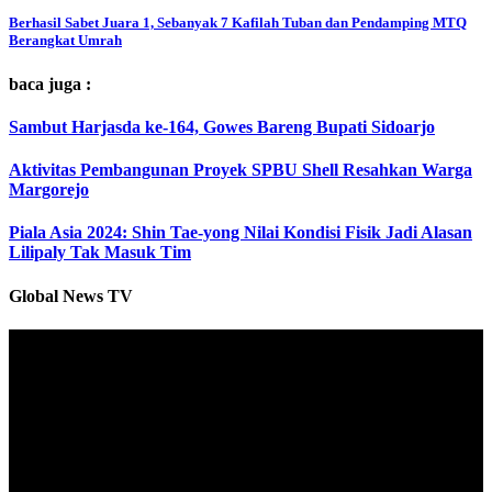
Berhasil Sabet Juara 1, Sebanyak 7 Kafilah Tuban dan Pendamping MTQ
Berangkat Umrah
baca juga :
Sambut Harjasda ke-164, Gowes Bareng Bupati Sidoarjo
Aktivitas Pembangunan Proyek SPBU Shell Resahkan Warga
Margorejo
Piala Asia 2024: Shin Tae-yong Nilai Kondisi Fisik Jadi Alasan
Lilipaly Tak Masuk Tim
Global News TV
Pemutar
Video