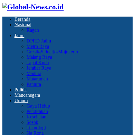
Beranda
Nasional
Ragan
Jatim
DPRD Jatim
Metro Raya
Gresik-Sidoarjo-Mojokerto
Malang Raya
Tapal Kuda
Jember Raya
Madura
Mataraman
Pantura
Politik
Mancanegara
Umum
Gaya Hidup
Pendidikan
Kesehatan
Sosok
Teknologi
Na Rona