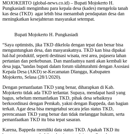
MOJOKERTO (global-news.co.id) – Bupati Mojokerto H.
Pungkasiadi mengimbau para kepala desa (kades) mengelola tanah
kas desa (TKD) agar lebih bisa menambah pendapatan desa dan
meningkatkan kesejahteran masyarakat setempat.
Bupati Mojokerto H. Pungkasiadi
“Saya optimistis, jika TKD dikelola dengan tepat dan benar bisa
menguntungkan desa, dan masyarakatnya. TKD kan bisa dipakai
hal-hal produktif, seperti destinasi wisata, rest area, pujasera lahan
pertanian dan perkebunan. Dan manfaatnya nanti akan kembali ke
desa juga,”tandas bupati dalam forum silahturahmi dengan Asosiasi
Kepala Desa (AKD) se-Kecamatan Dlanggu, Kabupaten
Mojokerto, Selasa (28/1/2020).
Dengan pemanfaatan TKD yang benar, diharapkan di Kab.
Mojokerto tidak ada TKD terlantar. Supaya, mendapat hasil yang
bagus, sebelum memanfatkan TKD, pihak desa sebaiknya
berkoordinasi dengan Pemkab, yakni dengan Bappeda, dan bagian
terkait. Agar desa bisa mengetahui secara jelas status TKD,
perencanaan TKD yang benar dan tidak melanggar hukum, serta
pemanfaatkan TKD itu bisa tepat sasaran.
Karena, Bappeda memiliki data status TKD. Apakah TKD itu