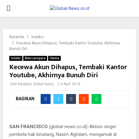
PRIMARY
MENU
Beranda
Indeks
Kecewa Akun Dihapus, Tembaki Kantor Youtube, Akhirnya
Bunuh Diri
Indeks
Mancanegara
Utama
Kecewa Akun Dihapus, Tembaki Kantor
Youtube, Akhirnya Bunuh Diri
oleh
Redaksi Global News
4 April 2018
BAGIKAN
Nasim Aghdam
SAN FRANCISCO
(global-news.co.id)-Aktivis vloger
pembela hak binatang, Nasim Aghdam, mengamuk di