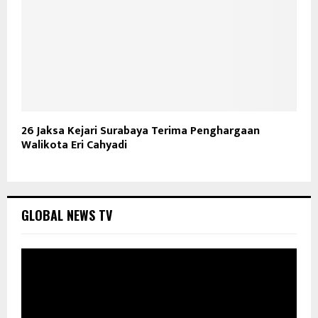
26 Jaksa Kejari Surabaya Terima Penghargaan
Walikota Eri Cahyadi
GLOBAL NEWS TV
P
e
m
u
t