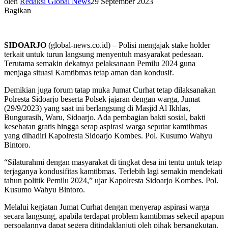
oleh
Redaksi Global News
29 September 2023
Bagikan
SIDOARJO
(global-news.co.id) – Polisi mengajak stake holder
terkait untuk turun langsung menyentuh masyarakat pedesaan.
Terutama semakin dekatnya pelaksanaan Pemilu 2024 guna
menjaga situasi Kamtibmas tetap aman dan kondusif.
Demikian juga forum tatap muka Jumat Curhat tetap dilaksanakan
Polresta Sidoarjo beserta Polsek jajaran dengan warga, Jumat
(29/9/2023) yang saat ini berlangsung di Masjid Al Ikhlas,
Bungurasih, Waru, Sidoarjo. Ada pembagian bakti sosial, bakti
kesehatan gratis hingga serap aspirasi warga seputar kamtibmas
yang dihadiri Kapolresta Sidoarjo Kombes. Pol. Kusumo Wahyu
Bintoro.
“Silaturahmi dengan masyarakat di tingkat desa ini tentu untuk tetap
terjaganya kondusifitas kamtibmas. Terlebih lagi semakin mendekati
tahun politik Pemilu 2024,” ujar Kapolresta Sidoarjo Kombes. Pol.
Kusumo Wahyu Bintoro.
Melalui kegiatan Jumat Curhat dengan menyerap aspirasi warga
secara langsung, apabila terdapat problem kamtibmas sekecil apapun
persoalannya dapat segera ditindaklanjuti oleh pihak bersangkutan.