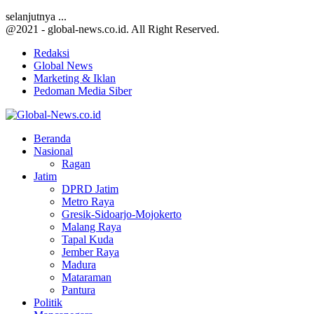
selanjutnya ...
@2021 - global-news.co.id. All Right Reserved.
Redaksi
Global News
Marketing & Iklan
Pedoman Media Siber
Facebook
Twitter
Youtube
Beranda
Nasional
Ragan
Jatim
DPRD Jatim
Metro Raya
Gresik-Sidoarjo-Mojokerto
Malang Raya
Tapal Kuda
Jember Raya
Madura
Mataraman
Pantura
Politik