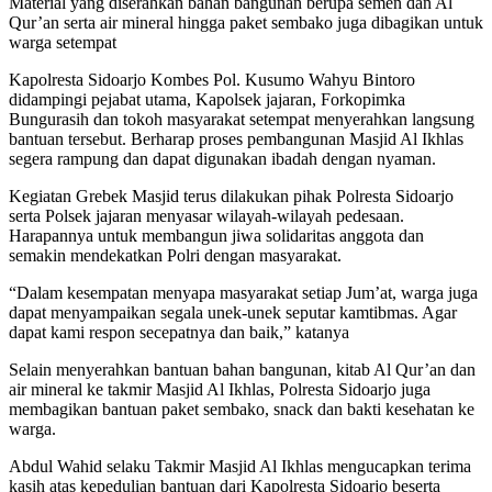
Material yang diserahkan bahan bangunan berupa semen dan Al
Qur’an serta air mineral hingga paket sembako juga dibagikan untuk
warga setempat
Kapolresta Sidoarjo Kombes Pol. Kusumo Wahyu Bintoro
didampingi pejabat utama, Kapolsek jajaran, Forkopimka
Bungurasih dan tokoh masyarakat setempat menyerahkan langsung
bantuan tersebut. Berharap proses pembangunan Masjid Al Ikhlas
segera rampung dan dapat digunakan ibadah dengan nyaman.
Kegiatan Grebek Masjid terus dilakukan pihak Polresta Sidoarjo
serta Polsek jajaran menyasar wilayah-wilayah pedesaan.
Harapannya untuk membangun jiwa solidaritas anggota dan
semakin mendekatkan Polri dengan masyarakat.
“Dalam kesempatan menyapa masyarakat setiap Jum’at, warga juga
dapat menyampaikan segala unek-unek seputar kamtibmas. Agar
dapat kami respon secepatnya dan baik,” katanya
Selain menyerahkan bantuan bahan bangunan, kitab Al Qur’an dan
air mineral ke takmir Masjid Al Ikhlas, Polresta Sidoarjo juga
membagikan bantuan paket sembako, snack dan bakti kesehatan ke
warga.
Abdul Wahid selaku Takmir Masjid Al Ikhlas mengucapkan terima
kasih atas kepedulian bantuan dari Kapolresta Sidoarjo beserta