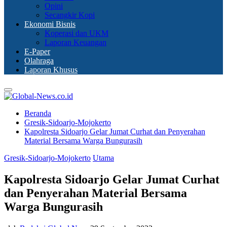
Opini
Secangkir Kopi
Ekonomi Bisnis
Koperasi dan UKM
Laporan Keuangan
E-Paper
Olahraga
Laporan Khusus
Primary
Menu
Beranda
Gresik-Sidoarjo-Mojokerto
Kapolresta Sidoarjo Gelar Jumat Curhat dan Penyerahan
Material Bersama Warga Bungurasih
Gresik-Sidoarjo-Mojokerto
Utama
Kapolresta Sidoarjo Gelar Jumat Curhat
dan Penyerahan Material Bersama
Warga Bungurasih