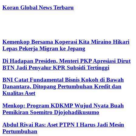
Koran Global News Terbaru
Kemenkop Bersama Koperasi Kita Miraino Hikari
Lepas Pekerja Migran ke Jepang
Di Hadapan Presiden, Menteri PKP Apresiasi Dirut
BTN Jadi Penyalur KPR Subsidi Tertinggi
BNI Catat Fundamental Bisnis Kokoh di Bawah
Danantara, Ditopang Pertumbuhan Kredit dan
Kualitas Aset
Menkop: Program KDKMP Wujud Nyata Buah
Pemikiran Soemitro Djojohadikusumo
Abdul Rivai Ras: Aset PTPN I Harus Jadi Mesin
Pertumbuhan