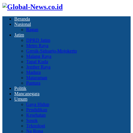
Beranda
Nasional
Ragan
Jatim
DPRD Jatim
Metro Raya
Gresik-Sidoarjo-Mojokerto
Malang Raya
Tapal Kuda
Jember Raya
Madura
Mataraman
Pantura
Politik
Mancanegara
Umum
Gaya Hidup
Pendidikan
Kesehatan
Sosok
Teknologi
Na Rona