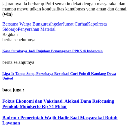
jajarannya. Ia berharap Polri semakin dekat dengan masyarakat dan
mampu mewujudkan kondusifitas kamtibmas yang aman dan damai.
(win)
Bersama Warga Bungurasih
gelar
Jumat Curhat
Kapolresta
Sidoarjo
Penyerahan Material
Bagikan
berita sebelumnya
Kota Surabaya Jadi Rujukan Penanganan PPKS di Indonesia
berita selanjutnya
Liga 1: Tanpa Song, Persebaya Bertekad Curi Poin di Kandang Dewa
United
baca juga :
Fokus Ekonomi dan Vaksinasi, Alokasi Dana Refocusing
Pemkab Mojokerto Rp 74 Miliar
Badrut : Pemerintah Wajib Hadir Saat Masyarakat Butuh
Layanan