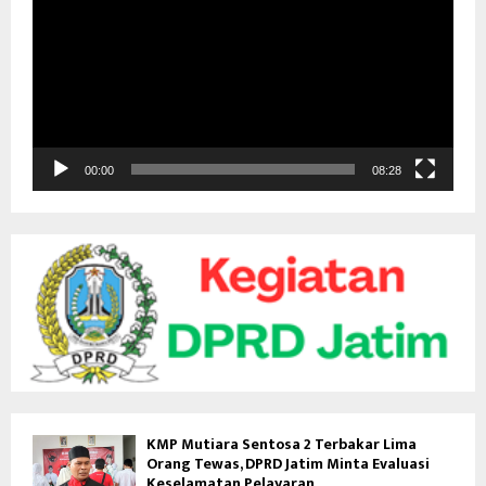
m
u
t
a
r
V
i
d
00:00
08:28
e
o
KMP Mutiara Sentosa 2 Terbakar Lima
Orang Tewas, DPRD Jatim Minta Evaluasi
Keselamatan Pelayaran