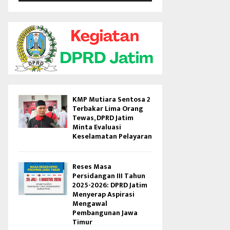
V
i
d
e
o
KMP Mutiara Sentosa 2
Terbakar Lima Orang
Tewas, DPRD Jatim
Minta Evaluasi
Keselamatan Pelayaran
Reses Masa
Persidangan III Tahun
2025-2026: DPRD Jatim
Menyerap Aspirasi
Mengawal
Pembangunan Jawa
Timur