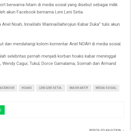
rt berwarna hitam di media sosial yang disebut sebagai milik
 oleh akun Facebook bernama Leni Leni Setia.
riel Noah, InnaIiIahi WainnaiIIaihirojiun Kabar Duka” tulis akun
t dan mendatangi kolom komentar Ariel NOAH di media sosial.
umlah selebritas pernah menjadi korban hoaks kabar meninggal
ata, Wendy Cagur, Tukul, Dorce Gamalama, Soimah dan Armand
FACEBOOK
HOAKS
LENI LENI SETIA.
MASIH AKTIF
MEDIA SOSIAL
BERITA SELANJUTNYA