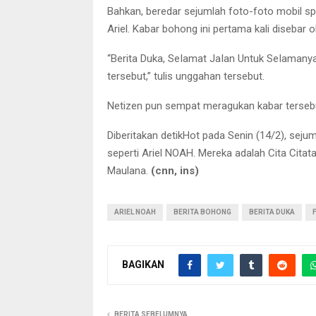
Bahkan, beredar sejumlah foto-foto mobil spo
Ariel. Kabar bohong ini pertama kali disebar
“Berita Duka, SeIamat JaIan Untuk SeIamanya A
tersebut,” tulis unggahan tersebut.
Netizen pun sempat meragukan kabar tersebu
Diberitakan detikHot pada Senin (14/2), sej
seperti Ariel NOAH. Mereka adalah Cita Cit
Maulana.
(cnn, ins)
ARIEL NOAH
BERITA BOHONG
BERITA DUKA
BAGIKAN
BERITA SEBELUMNYA