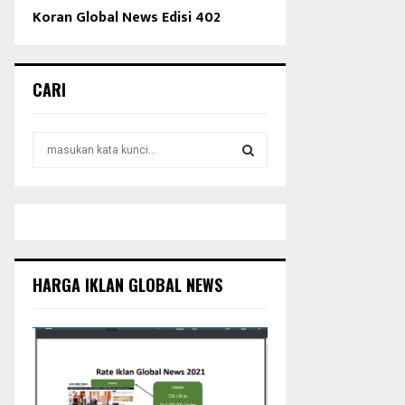
Koran Global News Edisi 402
CARI
S
e
a
S
r
c
E
h
f
A
o
HARGA IKLAN GLOBAL NEWS
r
R
:
C
H