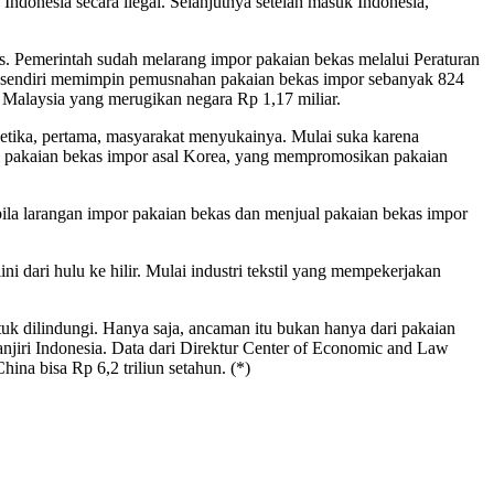
ndonesia secara ilegal. Selanjutnya setelah masuk Indonesia,
s. Pemerintah sudah melarang impor pakaian bekas melalui Peraturan
an sendiri memimpin pemusnahan pakaian bekas impor sebanyak 824
i Malaysia yang merugikan negara Rp 1,17 miliar.
etika, pertama, masyarakat menyukainya. Mulai suka karena
al pakaian bekas impor asal Korea, yang mempromosikan pakaian
 bila larangan impor pakaian bekas dan menjual pakaian bekas impor
ni dari hulu ke hilir. Mulai industri tekstil yang mempekerjakan
ntuk dilindungi. Hanya saja, ancaman itu bukan hanya dari pakaian
njiri Indonesia. Data dari Direktur Center of Economic and Law
ina bisa Rp 6,2 triliun setahun. (*)