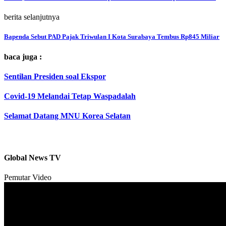
berita selanjutnya
Bapenda Sebut PAD Pajak Triwulan I Kota Surabaya Tembus Rp845 Miliar
baca juga :
Sentilan Presiden soal Ekspor
Covid-19 Melandai Tetap Waspadalah
Selamat Datang MNU Korea Selatan
Global News TV
Pemutar Video