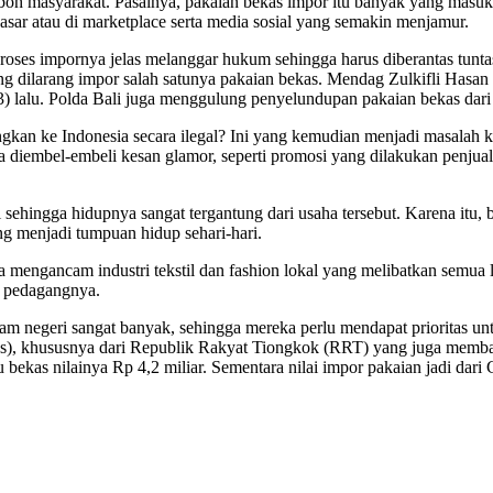
boh masyarakat. Pasalnya, pakaian bekas impor itu banyak yang masuk I
pasar atau di marketplace serta media sosial yang semakin menjamur.
roses impornya jelas melanggar hukum sehingga harus diberantas tunta
ng dilarang impor salah satunya pakaian bekas. Mendag Zulkifli Has
23) lalu. Polda Bali juga menggulung penyelundupan pakaian bekas dar
gkan ke Indonesia secara ilegal? Ini yang kemudian menjadi masalah k
la diembel-embeli kesan glamor, seperti promosi yang dilakukan penju
i sehingga hidupnya sangat tergantung dari usaha tersebut. Karena itu,
g menjadi tumpuan hidup sehari-hari.
 mengancam industri tekstil dan fashion lokal yang melibatkan semua li
ai pedagangnya.
 dalam negeri sangat banyak, sehingga mereka perlu mendapat prioritas u
kas), khususnya dari Republik Rakyat Tiongkok (RRT) yang juga memba
kas nilainya Rp 4,2 miliar. Sementara nilai impor pakaian jadi dari Ch