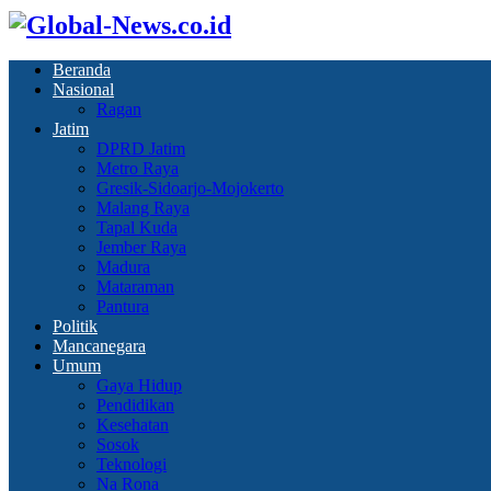
Beranda
Nasional
Ragan
Jatim
DPRD Jatim
Metro Raya
Gresik-Sidoarjo-Mojokerto
Malang Raya
Tapal Kuda
Jember Raya
Madura
Mataraman
Pantura
Politik
Mancanegara
Umum
Gaya Hidup
Pendidikan
Kesehatan
Sosok
Teknologi
Na Rona