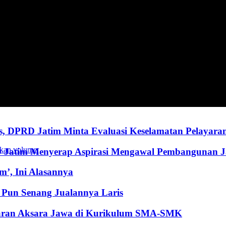
, DPRD Jatim Minta Evaluasi Keselamatan Pelayara
kan volume.
RD Jatim Menyerap Aspirasi Mengawal Pembangunan 
’, Ini Alasannya
Pun Senang Jualannya Laris
jaran Aksara Jawa di Kurikulum SMA-SMK