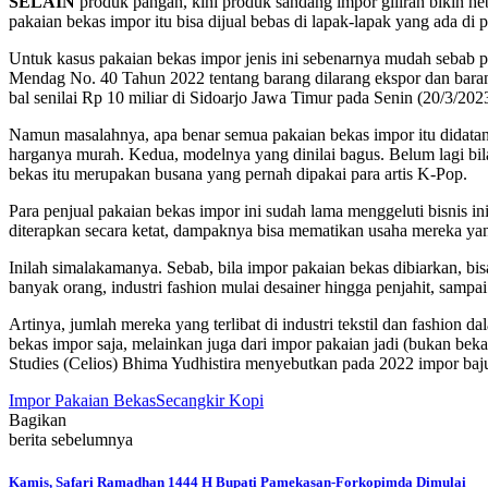
SELAIN
produk pangan, kini produk sandang impor giliran bikin he
pakaian bekas impor itu bisa dijual bebas di lapak-lapak yang ada di 
Untuk kasus pakaian bekas impor jenis ini sebenarnya mudah sebab p
Mendag No. 40 Tahun 2022 tentang barang dilarang ekspor dan bara
bal senilai Rp 10 miliar di Sidoarjo Jawa Timur pada Senin (20/3/20
Namun masalahnya, apa benar semua pakaian bekas impor itu didatan
harganya murah. Kedua, modelnya yang dinilai bagus. Belum lagi bi
bekas itu merupakan busana yang pernah dipakai para artis K-Pop.
Para penjual pakaian bekas impor ini sudah lama menggeluti bisnis in
diterapkan secara ketat, dampaknya bisa mematikan usaha mereka yan
Inilah simalakamanya. Sebab, bila impor pakaian bekas dibiarkan, bisa
banyak orang, industri fashion mulai desainer hingga penjahit, samp
Artinya, jumlah mereka yang terlibat di industri tekstil dan fashion
bekas impor saja, melainkan juga dari impor pakaian jadi (bukan be
Studies (Celios) Bhima Yudhistira menyebutkan pada 2022 impor baju be
Impor Pakaian Bekas
Secangkir Kopi
Bagikan
berita sebelumnya
Kamis, Safari Ramadhan 1444 H Bupati Pamekasan-Forkopimda Dimulai