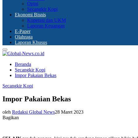
Opini
Secangkir Kopi
Ekonomi Bisnis
Koperasi dan UKM
Laporan Keuangan
E-Paper
Olahraga
Laporan Khusus
Primary
Menu
Beranda
Secangkir Kopi
Impor Pakaian Bekas
Secangkir Kopi
Impor Pakaian Bekas
oleh
Redaksi Global News
28 Maret 2023
Bagikan