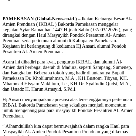
PAMEKASAN (Global-News.co.id ) –
Ikatan Keluarga Besar Al-
Amien Prenduan ( IKBAL ) Bakorda Pamekasan menggelar
kegiatan Syiar Ramadhan 1447 Hijriah Sabtu ( 07/ 03/ 2026 ), yang
dirangkai dengan Haul Masyayikh Pondok Pesantren Al- Amien
Prenduan serta pertemuan alumni di Kabupaten Pamekasan.
Kegiatan ini berlangsung di kediaman Hj Ansari, alumni Pondok
Pesantren Al- Amien Prenduan.
Acara ini dihadiri para kyai, pengurus IKBAL, dan alumni Àl-
Amien dari berbagai daerah di Madura, seperti Sampang, Sumenep,
dan Bangkalan. Beberapa tokoh yang hadir di antaranya Bupati
Pamekasan Dr. Kholilurrahman, M.A., KH.Bustomi Tibyan, KH.
Mhammad Hisyam Makhtum, Lc., KH Dr. Syaifudin Qudsi, M.A.,
dan Ustadz H. Harun Arrasyid, S.Pd.I.
Hj Ansari menyampaikan apresiasi atas terselenggaranya pertemuan
IKBAL Bakorda Pamekasan yang sekaligus menjadi momentum
untuk mengenang jasa para masyayikh Pondok Pesantren Al- Amien
Perenduan.
” Alhamdulillah kita dapat bermuwajahah dalam rangka Haul para
Masyayikh Al- Amien Pondok Pesantren Prenduan yang dikemas