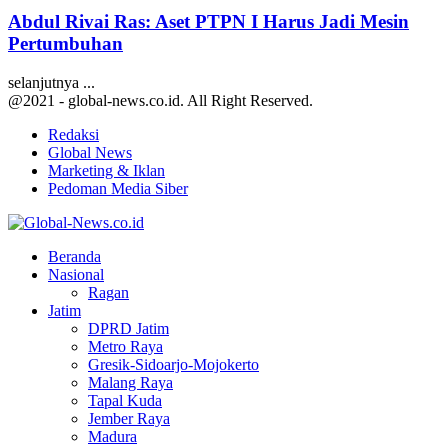
Abdul Rivai Ras: Aset PTPN I Harus Jadi Mesin
Pertumbuhan
selanjutnya ...
@2021 - global-news.co.id. All Right Reserved.
Redaksi
Global News
Marketing & Iklan
Pedoman Media Siber
Facebook
Twitter
Youtube
Beranda
Nasional
Ragan
Jatim
DPRD Jatim
Metro Raya
Gresik-Sidoarjo-Mojokerto
Malang Raya
Tapal Kuda
Jember Raya
Madura