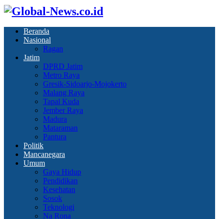
Beranda
Nasional
Ragan
Jatim
DPRD Jatim
Metro Raya
Gresik-Sidoarjo-Mojokerto
Malang Raya
Tapal Kuda
Jember Raya
Madura
Mataraman
Pantura
Politik
Mancanegara
Umum
Gaya Hidup
Pendidikan
Kesehatan
Sosok
Teknologi
Na Rona