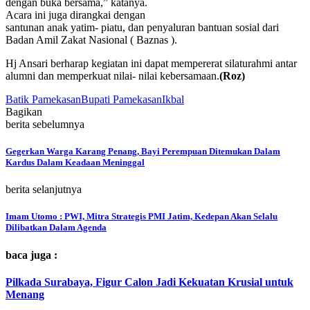
dengan buka bersama,” katanya.
Acara ini juga dirangkai dengan
santunan anak yatim- piatu, dan penyaluran bantuan sosial dari
Badan Amil Zakat Nasional ( Baznas ).
Hj Ansari berharap kegiatan ini dapat mempererat silaturahmi antar
alumni dan memperkuat nilai- nilai kebersamaan.
(Roz)
Batik Pamekasan
Bupati Pamekasan
Ikbal
Bagikan
berita sebelumnya
Gegerkan Warga Karang Penang, Bayi Perempuan Ditemukan Dalam
Kardus Dalam Keadaan Meninggal
berita selanjutnya
Imam Utomo : PWI, Mitra Strategis PMI Jatim, Kedepan Akan Selalu
Dilibatkan Dalam Agenda
baca juga :
Pilkada Surabaya, Figur Calon Jadi Kekuatan Krusial untuk
Menang