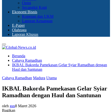
Opini
Secangkir Kopi
Ekonomi Bisnis
Koperasi dan UKM
Laporan Keuangan
E-Paper
Olahraga
Laporan Khusus
Primary
Menu
Beranda
Cahaya Ramadhan
IKBAL Bakorda Pamekasan Gelar Syiar Ramadhan dengan
Haul dan Santunan
Cahaya Ramadhan
Madura
Utama
IKBAL Bakorda Pamekasan Gelar Syiar
Ramadhan dengan Haul dan Santunan
oleh
gas
8 Maret 2026
Bagikan