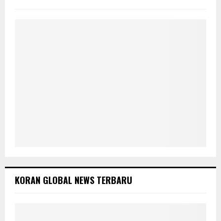
r
R
:
C
H
KORAN GLOBAL NEWS TERBARU