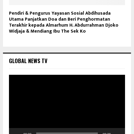
Pendiri & Pengurus Yayasan Sosial Abdihusada
Utama Panjatkan Doa dan Beri Penghormatan
Terakhir kepada Almarhum H. Abdurrahman Djoko
Widjaja & Mendiang Ibu The Sek Ko
GLOBAL NEWS TV
P
e
m
u
t
a
r
V
i