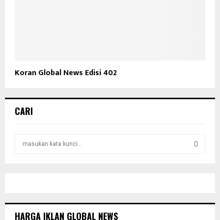
Koran Global News Edisi 402
CARI
S
e
a
S
r
c
E
h
f
A
o
HARGA IKLAN GLOBAL NEWS