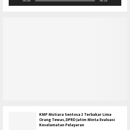
d
00:00
08:28
e
o
KMP Mutiara Sentosa 2 Terbakar Lima
Orang Tewas, DPRD Jatim Minta Evaluasi
Keselamatan Pelayaran