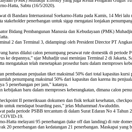
ayaan (PMK) Muhadjir Effendy yang juga Ketua Pengarah Gugus Tu
no-Hatta, Sabtu (16/5/2020).
i Bandara Internasional Soekarno-Hatta pada Kamis, 14 Mei lalu m
 stakeholder penerbangan untuk sigap mengatasi lonjakan penumpang
nator Bidang Pembangunan Manusia dan Kebudayaan (PMK) Muhadjir 
atta.
rminal 2 dan Terminal 3, didampingi oleh President Director PT Ang
ng harus dilalui calon penumpang pesawat rute domestik di periode 
us ke depannya,” ujar Muhadjir usai meninjau Terminal 2 di Jakarta, S
tta mengatakan telah menetapkan prosedur baru dalam memproses keber
embatasan penjualan tiket maksimal 50% dari total kapasitas kursi 
mlah penumpang maksimal 50% dari kapasitas dan karena itu penjualan
ya 5 penerbangan per jam,” katanya.
pkan kebijakan baru dalam memproses keberangkatan, dimana calon penu
heckpoint II pemeriksaan dokumen dan fisik terkait kesehatan, checkpo
 in untuk mendapat boarding pass,” jelas Muhammad Awaluddin.
t pada periode PSBB tercantum di dalam Surat Edaran No 4 Tahun 20
n COVID-19.
rno-Hatta melayani 95 penerbangan (take off dan landing) di rute domest
ak 20 penerbangan dan kedatangan 21 penerbangan. Maskapai yang berope