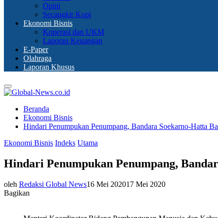
Opini
Secangkir Kopi
Ekonomi Bisnis
Koperasi dan UKM
Laporan Keuangan
E-Paper
Olahraga
Laporan Khusus
Primary
Menu
Beranda
Ekonomi Bisnis
Hindari Penumpukan Penumpang, Bandara Soekarno-Hatta Bata
Ekonomi Bisnis
Indeks
Utama
Hindari Penumpukan Penumpang, Bandara 
oleh
Redaksi Global News
16 Mei 2020
17 Mei 2020
Bagikan