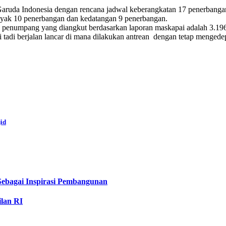
h Garuda Indonesia dengan rencana jadwal keberangkatan 17 penerbanga
nyak 10 penerbangan dan kedatangan 9 penerbangan.
ah penumpang yang diangkut berdasarkan laporan maskapai adalah 3.1
i tadi berjalan lancar di mana dilakukan antrean dengan tetap mengede
jid
Sebagai Inspirasi Pembangunan
ilan RI