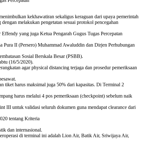
gas Percepatan
enimbulkan kekhawatiran sekaligus keraguan dari upaya pemerintah
 dengan melakukan pengetatan sesuai protokol pencegahan
Effendy yang juga Ketua Pengarah Gugus Tugas Percepatan
kasa Pura II (Persero) Muhammad Awaluddin dan Dirjen Perhubungan
Pembatasan Sosial Berskala Besar (PSBB).
abtu (16/5/2020).
angkatan agar physical distancing terjaga dan prosedur pemeriksaan
pesawat.
 tiket harus maksimal juga 50% dari kapasitas. Di Terminal 2
mpang harus melalui 4 pos pemeriksaan (checkpoint) sebelum naik
int III untuk validasi seluruh dokumen guna mendapat clearance dari
20 tentang Kriteria
ik dan internasional.
rasi di terminal ini adalah Lion Air, Batik Air, Sriwijaya Air,