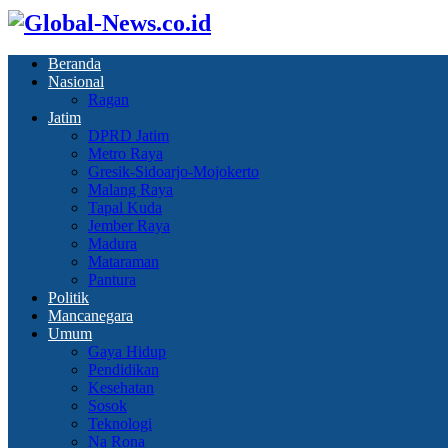
Beranda
Nasional
Ragan
Jatim
DPRD Jatim
Metro Raya
Gresik-Sidoarjo-Mojokerto
Malang Raya
Tapal Kuda
Jember Raya
Madura
Mataraman
Pantura
Politik
Mancanegara
Umum
Gaya Hidup
Pendidikan
Kesehatan
Sosok
Teknologi
Na Rona