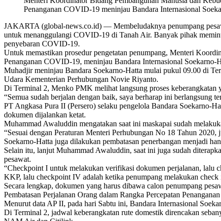
Menteri Koordinator Bidang Pembangunan Manusia dan Kebud
Penanganan COVID-19 meninjau Bandara Internasional Soekar
JAKARTA (global-news.co.id) — Membeludaknya penumpang pesawat d
untuk menanggulangi COVID-19 di Tanah Air. Banyak pihak meminta
penyebaran COVID-19.
Untuk memastikan prosedur pengetatan penumpang, Menteri Koordi
Penanganan COVID-19, meninjau Bandara Internasional Soekarno-H
Muhadjir meninjau Bandara Soekarno-Hatta mulai pukul 09.00 di Te
Udara Kementerian Perhubungan Novie Riyanto.
Di Terminal 2, Menko PMK melihat langsung proses keberangkatan ya
“Semua sudah berjalan dengan baik, saya berharap ini berlangsung ter
PT Angkasa Pura II (Persero) selaku pengelola Bandara Soekarno-Ha
dokumen dijalankan ketat.
Muhammad Awaluddin mengatakan saat ini maskapai sudah melakukan p
“Sesuai dengan Peraturan Menteri Perhubungan No 18 Tahun 2020, ju
Soekarno-Hatta juga dilakukan pembatasan penerbangan menjadi han
Selain itu, lanjut Muhammad Awaluddin, saat ini juga sudah ditera
pesawat.
“Checkpoint I untuk melakukan verifikasi dokumen perjalanan, lalu c
KKP, lalu checkpoint IV adalah ketika penumpang melakukan check
Secara lengkap, dokumen yang harus dibawa calon penumpang pesawa
Pembatasan Perjalanan Orang dalam Rangka Percepatan Penangana
Menurut data AP II, pada hari Sabtu ini, Bandara Internasional Soeka
Di Terminal 2, jadwal keberangkatan rute domestik direncakan sebany