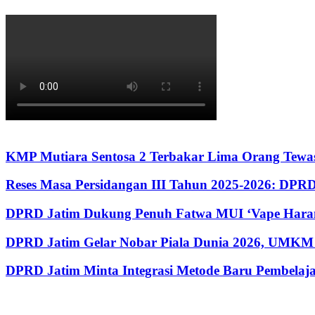
KMP Mutiara Sentosa 2 Terbakar Lima Orang Tewas
Reses Masa Persidangan III Tahun 2025-2026: DP
DPRD Jatim Dukung Penuh Fatwa MUI ‘Vape Haram
DPRD Jatim Gelar Nobar Piala Dunia 2026, UMKM 
DPRD Jatim Minta Integrasi Metode Baru Pembela