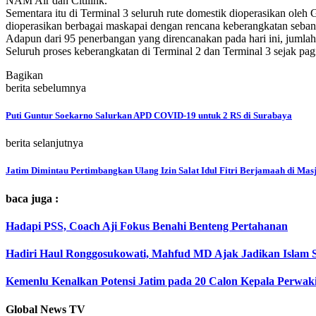
NAM Air dan Citilink.
Sementara itu di Terminal 3 seluruh rute domestik dioperasikan ole
dioperasikan berbagai maskapai dengan rencana keberangkatan seba
Adapun dari 95 penerbangan yang direncanakan pada hari ini, juml
Seluruh proses keberangkatan di Terminal 2 dan Terminal 3 sejak pag
Bagikan
berita sebelumnya
Puti Guntur Soekarno Salurkan APD COVID-19 untuk 2 RS di Surabaya
berita selanjutnya
Jatim Dimintau Pertimbangkan Ulang Izin Salat Idul Fitri Berjamaah di Mas
baca juga :
Hadapi PSS, Coach Aji Fokus Benahi Benteng Pertahanan
Hadiri Haul Ronggosukowati, Mahfud MD Ajak Jadikan Islam 
Kemenlu Kenalkan Potensi Jatim pada 20 Calon Kepala Perwak
Global News TV