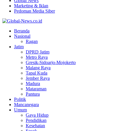
Global News
Marketing & Iklan
Pedoman Media Siber
Facebook
Twitter
Youtube
Beranda
Nasional
Ragan
Jatim
DPRD Jatim
Metro Raya
Gresik-Sidoarjo-Mojokerto
Malang Raya
Tapal Kuda
Jember Raya
Madura
Mataraman
Pantura
Politik
Mancanegara
Umum
Gaya Hidup
Pendidikan
Kesehatan
Sosok