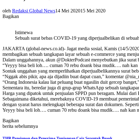
oleh
Redaksi Global News
14 Mei 2020
15 Mei 2020
Bagikan
Istimewa
Sebuah surat bebas COVID-19 yang diperjualbelikan di sebua
JAKARTA (global-news.co.id)- Jagat media sosial, Kamis (14/5/20
membagikan sebuah tangkapan layar sebuah e-commerce yang menju
Dalam unggahannya, akun @DokterPodcast menyebutkan jika surat be
“Yeyyy bisa beli loh…. cuman 70 rebu doank bisa mudik…. nah kan na
Sontak unggahan yang memperlihatkan diperjualbelikannya surat 
“Nggak abis pikir, apa aja dijadiin buat dapat cuan,” komentar @ni
“Orang Indonesia kalau liat peluang buat ngasilin duit gercep bange
Sementara itu, beredar juga di grup-grup WhatsApp sebuah tangkapan
Harga yang dipatok untuk penjualan SPPD pun beragam. Mulai dari 
Sebagaimana diketahui, merebaknya COVID-19 membuat pemerintah m
dengan syarat harus melengkapi beberapa surat dan dokumen. Sepert
Yeyyy bisa beli loh…. cuman 70 rebu doank bisa mudik…. nah kan nah
Bagikan
berita sebelumnya
THR Pensiunan dan Penerima Tunjangan Cair Serentak Besok