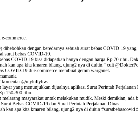
h e-commerce.
20) dihebohkan dengan beredarnya sebuah surat bebas COVID-19 yang
al surat bebas COVID-19.
bas COVID-19 bisa didapatkan hanya dengan harga Rp 70 ribu. Dalam 
h kan apa kita kmaren bilang, ujung2 nya di duitin,” cuit @DokterPo
bebas COVID-19 di e-commerce membuat geram warganet.
a_mamania
t,” komentar @utyluftyhw.
 layar yang menunjukkan dijualnya aplikasi Surat Perintah Perjalana
Rp 150-300 ribu.
elarang masyarakat untuk melakukan mudik. Meski demikian, ada be
i Surat Bebas COVID-19 dan Surat Perintah Perjalanan Dinas.
 kan apa kita kmaren bilang, ujung2 nya di duitin #suratbebascovid #i