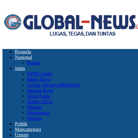
Beranda
Nasional
Ragan
Jatim
DPRD Jatim
Metro Raya
Gresik-Sidoarjo-Mojokerto
Malang Raya
Tapal Kuda
Jember Raya
Madura
Mataraman
Pantura
Politik
Mancanegara
Umum