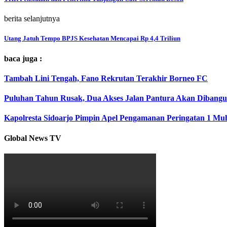
berita selanjutnya
Utang Jatuh Tempo BPJS Kesehatan Mencapai Rp 4,4 Triliun
baca juga :
Tambah Lini Tengah, Fano Rekrutan Terakhir Borneo FC
Puluhan Tahun Rusak, Dua Akses Jalan Pantura Akan Dibangu
Kapolresta Sidoarjo Pimpin Apel Pengamanan Peringatan 1 M
Global News TV