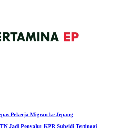
pas Pekerja Migran ke Jepang
BTN Jadi Penyalur KPR Subsidi Tertinggi