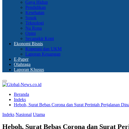
Gaya Hidup
Pendidikan
Kesehatan
Sosok
Teknologi
Na Rona
Opini
Secangkir Kopi
Ekonomi Bisnis
Koperasi dan UKM
Laporan Keuangan
E-Paper
Olahraga
Laporan Khusus
Primary
Menu
Beranda
Indeks
Heboh, Surat Bebas Corona dan Surat Perintah Perjalanan Dina
Indeks
Nasional
Utama
Heboh, Surat Bebas Corona dan Surat Peri