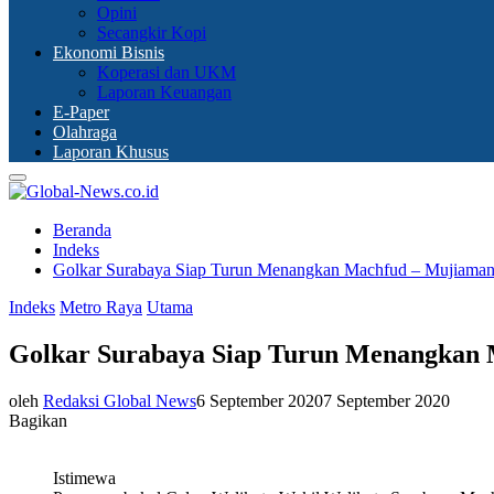
Opini
Secangkir Kopi
Ekonomi Bisnis
Koperasi dan UKM
Laporan Keuangan
E-Paper
Olahraga
Laporan Khusus
Primary
Menu
Beranda
Indeks
Golkar Surabaya Siap Turun Menangkan Machfud – Mujiama
Indeks
Metro Raya
Utama
Golkar Surabaya Siap Turun Menangkan
oleh
Redaksi Global News
6 September 2020
7 September 2020
Bagikan
Istimewa