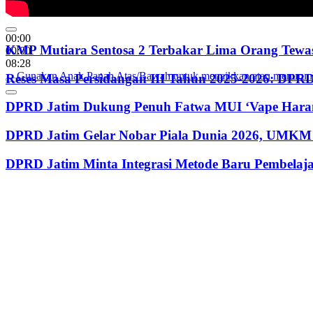
00:00
KMP Mutiara Sentosa 2 Terbakar Lima Orang Tewas
00:00
08:28
Gunakan Anak Panah Atas/Bawah untuk menaikkan atau menurun
Reses Masa Persidangan III Tahun 2025-2026: DP
DPRD Jatim Dukung Penuh Fatwa MUI ‘Vape Haram
DPRD Jatim Gelar Nobar Piala Dunia 2026, UMKM 
DPRD Jatim Minta Integrasi Metode Baru Pembela