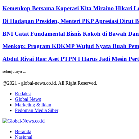
Kemenkop Bersama Koperasi Kita Miraino Hikari Le
Di Hadapan Presiden, Menteri PKP Apresiasi Dirut 
BNI Catat Fundamental Bisnis Kokoh di Bawah Dana
Menkop: Program KDKMP Wujud Nyata Buah Pemik
Abdul Rivai Ras: Aset PTPN I Harus Jadi Mesin Pe
selanjutnya ...
@2021 - global-news.co.id. All Right Reserved.
Redaksi
Global News
Marketing & Iklan
Pedoman Media Siber
Facebook
Twitter
Youtube
Beranda
Nasional