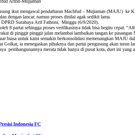
hfud Arifin-Mujiaman
gusung ikut mengawal pendaftaran Machfud – Mujiaman (MAJU) ke KP
an dengan lancar, namun proses dinilai agak sedikit lama.
r DPRD Surabaya Arif Fathoni, Minggu (6/9/2020).
h 8 partai sehingga proses verifikasinya tidak bisa begitu cepat. “Al
akat di pinggir pinggir jalan melambai lambaikan tangan ke pasanga
luar biasa untuk kami semakin berkonsolidasi memenangkan MAJU dal
artai Golkar, ia menegaskan pihaknya dan partai pengusung akan turu
ya pembangunannya merata tidak hanya di pusat kota, duet ini yang 
resisi Indonesia FC