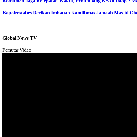
Komitmen Jaga Ketepatan Waktu, Penumpang KA di Daop 7 M
Kapolrestabes Berikan Imbauan Kamtibmas Jamaah Masjid Ch
Global News TV
Pemutar Video