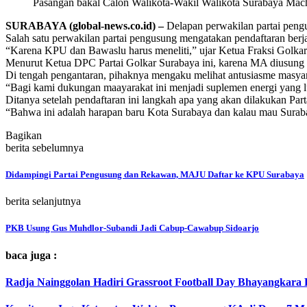
Pasangan bakal Calon Walikota-Wakil Walikota Surabaya Mac
SURABAYA (global-news.co.id) –
Delapan perwakilan partai pen
Salah satu perwakilan partai pengusung mengatakan pendaftaran berjal
“Karena KPU dan Bawaslu harus meneliti,” ujar Ketua Fraksi Golka
Menurut Ketua DPC Partai Golkar Surabaya ini, karena MA diusung ole
Di tengah pengantaran, pihaknya mengaku melihat antusiasme masyar
“Bagi kami dukungan maayarakat ini menjadi suplemen energi yang 
Ditanya setelah pendaftaran ini langkah apa yang akan dilakukan P
“Bahwa ini adalah harapan baru Kota Surabaya dan kalau mau Suraba
Bagikan
berita sebelumnya
Didampingi Partai Pengusung dan Rekawan, MAJU Daftar ke KPU Surabaya
berita selanjutnya
PKB Usung Gus Muhdlor-Subandi Jadi Cabup-Cawabup Sidoarjo
baca juga :
Radja Nainggolan Hadiri Grassroot Football Day Bhayangkara P