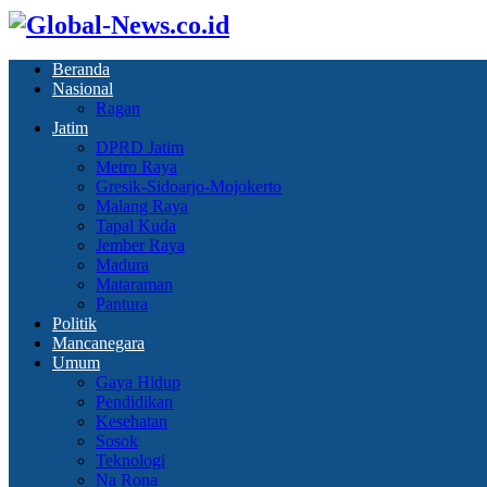
Beranda
Nasional
Ragan
Jatim
DPRD Jatim
Metro Raya
Gresik-Sidoarjo-Mojokerto
Malang Raya
Tapal Kuda
Jember Raya
Madura
Mataraman
Pantura
Politik
Mancanegara
Umum
Gaya Hidup
Pendidikan
Kesehatan
Sosok
Teknologi
Na Rona