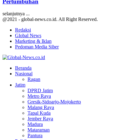
Pertumbuhan
selanjutnya ...
@2021 - global-news.co.id. All Right Reserved.
Redaksi
Global News
Marketing & Iklan
Pedoman Media Siber
Facebook
Twitter
Youtube
Beranda
Nasional
Ragan
Jatim
DPRD Jatim
Metro Raya
Gresik-Sidoarjo-Mojokerto
Malang Raya
Tapal Kuda
Jember Raya
Madura
Mataraman
Pantura