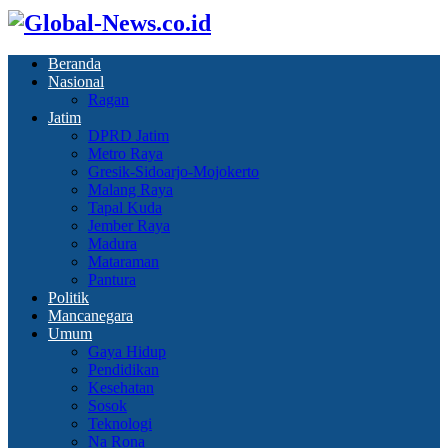
Beranda
Nasional
Ragan
Jatim
DPRD Jatim
Metro Raya
Gresik-Sidoarjo-Mojokerto
Malang Raya
Tapal Kuda
Jember Raya
Madura
Mataraman
Pantura
Politik
Mancanegara
Umum
Gaya Hidup
Pendidikan
Kesehatan
Sosok
Teknologi
Na Rona