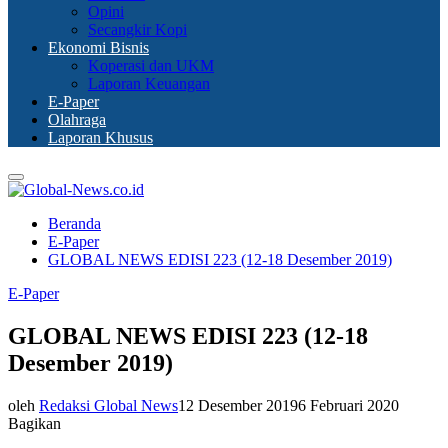
Opini
Secangkir Kopi
Ekonomi Bisnis
Koperasi dan UKM
Laporan Keuangan
E-Paper
Olahraga
Laporan Khusus
Primary
Menu
Beranda
E-Paper
GLOBAL NEWS EDISI 223 (12-18 Desember 2019)
E-Paper
GLOBAL NEWS EDISI 223 (12-18
Desember 2019)
oleh
Redaksi Global News
12 Desember 2019
6 Februari 2020
Bagikan