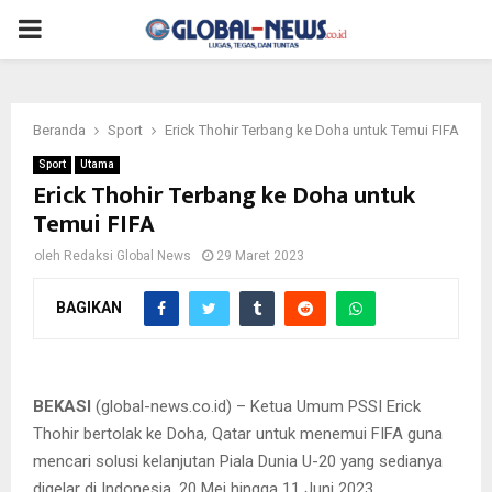
PRIMARY
MENU
Beranda
Sport
Erick Thohir Terbang ke Doha untuk Temui FIFA
Sport
Utama
Erick Thohir Terbang ke Doha untuk
Temui FIFA
oleh
Redaksi Global News
29 Maret 2023
BAGIKAN
Ketua Umum PSSI Erick Thohir
BEKASI
(global-news.co.id) – Ketua Umum PSSI Erick
Thohir bertolak ke Doha, Qatar untuk menemui FIFA guna
mencari solusi kelanjutan Piala Dunia U-20 yang sedianya
digelar di Indonesia, 20 Mei hingga 11 Juni 2023.