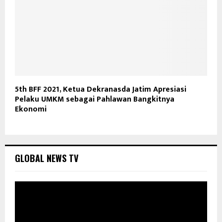
5th BFF 2021, Ketua Dekranasda Jatim Apresiasi
Pelaku UMKM sebagai Pahlawan Bangkitnya
Ekonomi
GLOBAL NEWS TV
P
e
m
u