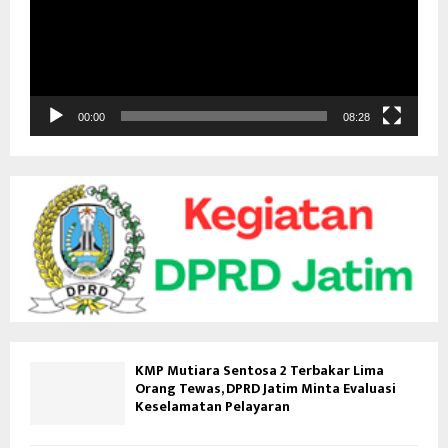
t
a
r
V
i
d
00:00
08:28
e
o
KMP Mutiara Sentosa 2 Terbakar Lima
Orang Tewas, DPRD Jatim Minta Evaluasi
Keselamatan Pelayaran