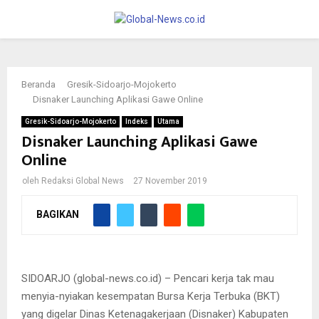
PRIMARY
MENU
Beranda
Gresik-Sidoarjo-Mojokerto
Disnaker Launching Aplikasi Gawe Online
Gresik-Sidoarjo-Mojokerto
Indeks
Utama
Disnaker Launching Aplikasi Gawe
Online
oleh
Redaksi Global News
27 November 2019
BAGIKAN
Bursa Kerja Terbuka (BKT) yang digelar Dinas Ketenagakerjaan
(Disnaker) Kabupaten Sidoarjo di Mall Pelayanan Publik (MPP) di
Jalan Lingkar Timur Sidoarjo, Rabu (27/11/2019).
SIDOARJO (global-news.co.id) – Pencari kerja tak mau
menyia-nyiakan kesempatan Bursa Kerja Terbuka (BKT)
yang digelar Dinas Ketenagakerjaan (Disnaker) Kabupaten