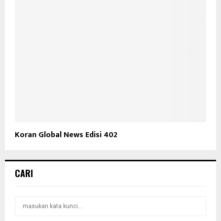
Koran Global News Edisi 402
CARI
S
S
e