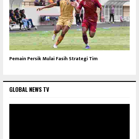
Pemain Persik Mulai Fasih Strategi Tim
GLOBAL NEWS TV
P
e
m
u
t