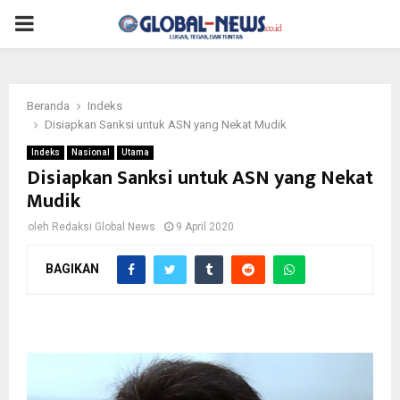
PRIMARY
MENU
Beranda
Indeks
Disiapkan Sanksi untuk ASN yang Nekat Mudik
Indeks
Nasional
Utama
Disiapkan Sanksi untuk ASN yang Nekat
Mudik
oleh
Redaksi Global News
9 April 2020
BAGIKAN