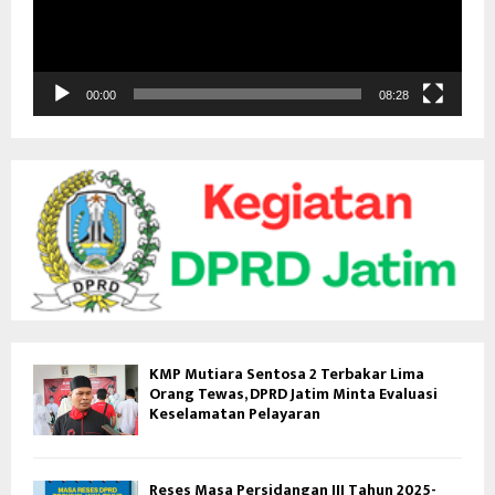
a
r
V
i
d
00:00
08:28
e
o
KMP Mutiara Sentosa 2 Terbakar Lima
Orang Tewas, DPRD Jatim Minta Evaluasi
Keselamatan Pelayaran
Reses Masa Persidangan III Tahun 2025-