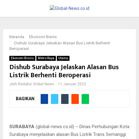
PRIMARY
MENU
Beranda
Ekonomi Bisnis
Dishub Surabaya Jelaskan Alasan Bus Listrik Berhenti
Beroperasi
Ekonomi Bisnis
Metro Raya
Utama
Dishub Surabaya Jelaskan Alasan Bus
Listrik Berhenti Beroperasi
oleh
Redaksi Global News
11 Januari 2023
BAGIKAN
Bus listrik untuk sementara berhenti beroperasi
SURABAYA
(global-news.co.id) – Dinas Perhubungan Kota
Surabaya menjelaskan alasan Bus Listrik Trans Semanggi