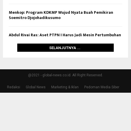
Menkop: Program KDKMP Wujud Nyata Buah Pemikiran
Soemitro Djojohadikusumo
Abdul Rivai Ras: Aset PTPN I Harus Jadi Mesin Pertumbuhan
SELANJUTNYA ...
@2021 - global-news.co.id. All Right Reserved.
Redaksi
Global News
Marketing & Iklan
Pedoman Media Siber