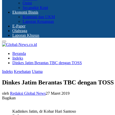
Opini
Secangkir Kopi
Ekonomi Bisnis
Koperasi dan UKM
Laporan Keuangan
E-Paper
Olahraga
Laporan Khusus
Primary
Menu
Beranda
Indeks
Dinkes Jatim Berantas TBC dengan TOSS
Indeks
Kesehatan
Utama
Dinkes Jatim Berantas TBC dengan TOSS
oleh
Redaksi Global News
27 Maret 2019
Bagikan
Kadinkes Jatim, dr Kohar Hari Santoso