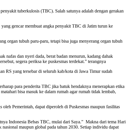
enyakit tuberkulosis (TBC). Salah satunya adalah dengan gerakan
 yang gencar membuat angka penyakit TBC di Jatim turun ke
ang organ tubuh paru-paru, tetapi bisa juga menyerang organ tubuh
sak nafas dan nyeri dada, berat badan menurun, kadang dahak
rsebut, segera periksa ke puskesmas terdekat.” terangnya
 RS yang tersebar di seluruh kab/kota di Jawa Timur sudah
erharap para penderita TBC jika batuk hendaknya menerapkan etika
r matahari bisa masuk ke dalam rumah agar rumah tidak lembab,
oleh Pemerintah, dapat diperoleh di Puskesmas maupun fasilitas
aatnya Indonesia Bebas TBC, mulai dari Saya.” Makna dari tema Hari
k nasional maupun global pada tahun 2030. Setiap individu dapat