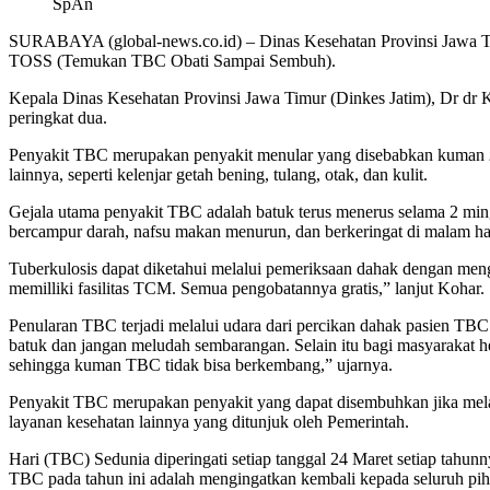
SpAn
SURABAYA (global-news.co.id) – Dinas Kesehatan Provinsi Jawa Tim
TOSS (Temukan TBC Obati Sampai Sembuh).
Kepala Dinas Kesehatan Provinsi Jawa Timur (Dinkes Jatim), Dr d
peringkat dua.
Penyakit TBC merupakan penyakit menular yang disebabkan kuman
lainnya, seperti kelenjar getah bening, tulang, otak, dan kulit.
Gejala utama penyakit TBC adalah batuk terus menerus selama 2 ming
bercampur darah, nafsu makan menurun, dan berkeringat di malam hari
Tuberkulosis dapat diketahui melalui pemeriksaan dahak dengan me
memilliki fasilitas TCM. Semua pengobatannya gratis,” lanjut Kohar.
Penularan TBC terjadi melalui udara dari percikan dahak pasien TB
batuk dan jangan meludah sembarangan. Selain itu bagi masyarakat h
sehingga kuman TBC tidak bisa berkembang,” ujarnya.
Penyakit TBC merupakan penyakit yang dapat disembuhkan jika melak
layanan kesehatan lainnya yang ditunjuk oleh Pemerintah.
Hari (TBC) Sedunia diperingati setiap tanggal 24 Maret setiap tahu
TBC pada tahun ini adalah mengingatkan kembali kepada seluruh pihak