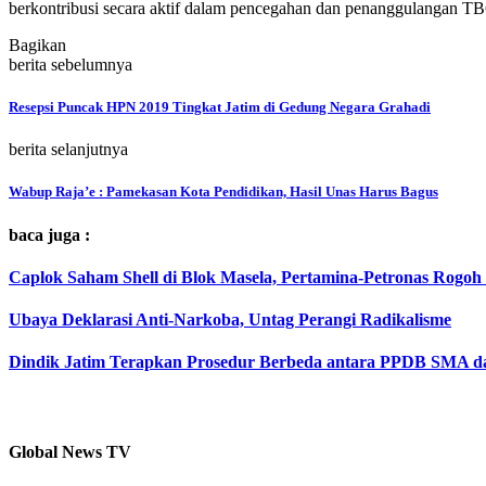
berkontribusi secara aktif dalam pencegahan dan penanggulangan
Bagikan
berita sebelumnya
Resepsi Puncak HPN 2019 Tingkat Jatim di Gedung Negara Grahadi
berita selanjutnya
Wabup Raja’e : Pamekasan Kota Pendidikan, Hasil Unas Harus Bagus
baca juga :
Caplok Saham Shell di Blok Masela, Pertamina-Petronas Rogoh 
Ubaya Deklarasi Anti-Narkoba, Untag Perangi Radikalisme
Dindik Jatim Terapkan Prosedur Berbeda antara PPDB SMA 
Global News TV