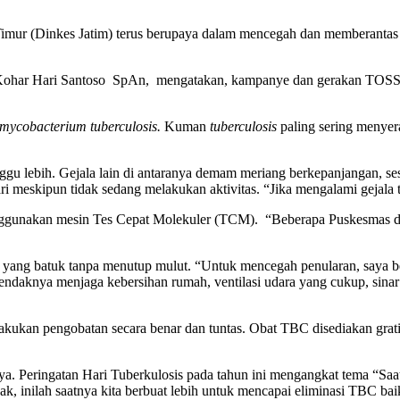
ur (Dinkes Jatim) terus berupaya dalam mencegah dan memberantas p
r Kohar Hari Santoso SpAn, mengatakan, kampanye dan gerakan TOSS
mycobacterium tuberculosis.
Kuman
tuberculosis
paling sering menyer
gu lebih. Gejala lain di antaranya demam meriang berkepanjangan, se
 meskipun tidak sedang melakukan aktivitas. “Jika mengalami gejala te
nggunakan mesin Tes Cepat Molekuler (TCM). “Beberapa Puskesmas dan
C yang batuk tanpa menutup mulut. “Untuk mencegah penularan, saya b
endaknya menjaga kebersihan rumah, ventilasi udara yang cukup, sina
ukan pengobatan secara benar dan tuntas. Obat TBC disediakan gratis 
nnya. Peringatan Hari Tuberkulosis pada tahun ini mengangkat tema “S
, inilah saatnya kita berbuat lebih untuk mencapai eliminasi TBC bai