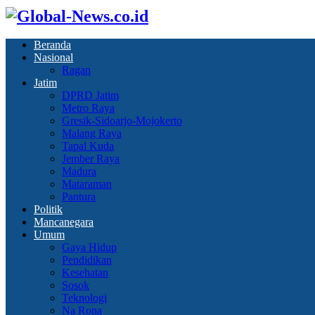
Beranda
Nasional
Ragan
Jatim
DPRD Jatim
Metro Raya
Gresik-Sidoarjo-Mojokerto
Malang Raya
Tapal Kuda
Jember Raya
Madura
Mataraman
Pantura
Politik
Mancanegara
Umum
Gaya Hidup
Pendidikan
Kesehatan
Sosok
Teknologi
Na Rona