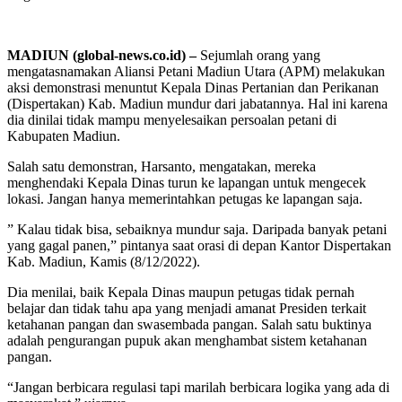
MADIUN (global-news.co.id) –
Sejumlah orang yang
mengatasnamakan Aliansi Petani Madiun Utara (APM) melakukan
aksi demonstrasi menuntut Kepala Dinas Pertanian dan Perikanan
(Dispertakan) Kab. Madiun mundur dari jabatannya. Hal ini karena
dia dinilai tidak mampu menyelesaikan persoalan petani di
Kabupaten Madiun.
Salah satu demonstran, Harsanto, mengatakan, mereka
menghendaki Kepala Dinas turun ke lapangan untuk mengecek
lokasi. Jangan hanya memerintahkan petugas ke lapangan saja.
” Kalau tidak bisa, sebaiknya mundur saja. Daripada banyak petani
yang gagal panen,” pintanya saat orasi di depan Kantor Dispertakan
Kab. Madiun, Kamis (8/12/2022).
Dia menilai, baik Kepala Dinas maupun petugas tidak pernah
belajar dan tidak tahu apa yang menjadi amanat Presiden terkait
ketahanan pangan dan swasembada pangan. Salah satu buktinya
adalah pengurangan pupuk akan menghambat sistem ketahanan
pangan.
“Jangan berbicara regulasi tapi marilah berbicara logika yang ada di