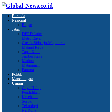
Beranda
Nasional
Ragan
Jatim
DPRD Jatim
Metro Raya
Gresik-Sidoarjo-Mojokerto
Malang Raya
Tapal Kuda
Jember Raya
Madura
Mataraman
Pantura
Politik
Mancanegara
Umum
Gaya Hidup
Pendidikan
Kesehatan
Sosok
Teknologi
Na Rona