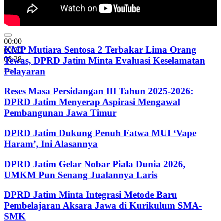
00:00
KMP Mutiara Sentosa 2 Terbakar Lima Orang
00:00
08:28
Tewas, DPRD Jatim Minta Evaluasi Keselamatan
Pelayaran
Reses Masa Persidangan III Tahun 2025-2026:
DPRD Jatim Menyerap Aspirasi Mengawal
Pembangunan Jawa Timur
DPRD Jatim Dukung Penuh Fatwa MUI ‘Vape
Haram’, Ini Alasannya
DPRD Jatim Gelar Nobar Piala Dunia 2026,
UMKM Pun Senang Jualannya Laris
DPRD Jatim Minta Integrasi Metode Baru
Pembelajaran Aksara Jawa di Kurikulum SMA-
SMK