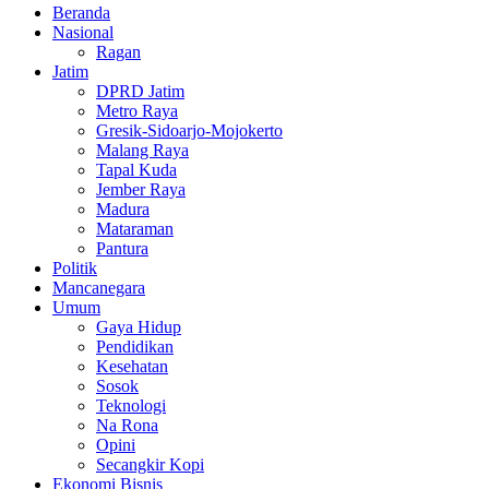
Beranda
Nasional
Ragan
Jatim
DPRD Jatim
Metro Raya
Gresik-Sidoarjo-Mojokerto
Malang Raya
Tapal Kuda
Jember Raya
Madura
Mataraman
Pantura
Politik
Mancanegara
Umum
Gaya Hidup
Pendidikan
Kesehatan
Sosok
Teknologi
Na Rona
Opini
Secangkir Kopi
Ekonomi Bisnis