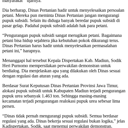
masyarakat ” ujarnya.
Dia berharap, Dinas Pertanian hadir untuk menyelesaikan persoalan
petani. Mereka pun meminta Dinas Pertanian jangan mengurangi
pupuk subsidi. Selain itu diduga banyak beredar pupuk subsidi di
pasar gelap. Padahal pupuk subsidi adalah hak para petani.
“Pengurangan pupuk subsidi sangat merugikan petani. Bagaimana
petani bisa hidup sejahtera jika kebutuhan pokok dikurangi terus.
Dinas Pertanian harus hadir untuk menyelesaikan permasalahan
petani ini,” harapnya.
Menanggapi hal tersebut Kepala Dispertakan Kab. Madiun, Sodik
Heri Purnomo mempersilakan perwakilan demonstran untuk
berdialog. Dia menjelaskan apa yang dilakukan oleh Dinas sesuai
dengan regulasi dan aturan yang ada.
Berdasar Surat Keputusan Dinas Pertanian Provinsi Jawa Timur,
alokasi pupuk subsidi untuk Kabupaten Madiun terjadi pengurangan
pupuk urea sebanyak 1.463 ton. Sehingga masing-masing
kecamatan terjadi pengurangan realokasi pupuk urea sebesar lima
persen.
“Dinas tidak pernah mengurangi pupuk subsidi. Semua berdasar
regulasi yang ada. Dinas bekerja sesuai regulasi bukan logika,” jelas
Kadispertakan, Sodik, saat menemui perwakilan demonstran.