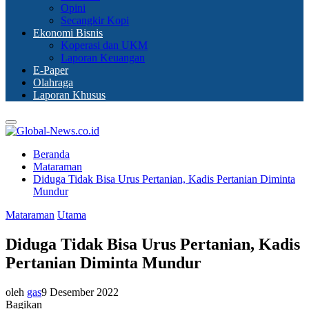
Opini
Secangkir Kopi
Ekonomi Bisnis
Koperasi dan UKM
Laporan Keuangan
E-Paper
Olahraga
Laporan Khusus
Primary
Menu
Beranda
Mataraman
Diduga Tidak Bisa Urus Pertanian, Kadis Pertanian Diminta
Mundur
Mataraman
Utama
Diduga Tidak Bisa Urus Pertanian, Kadis
Pertanian Diminta Mundur
oleh
gas
9 Desember 2022
Bagikan