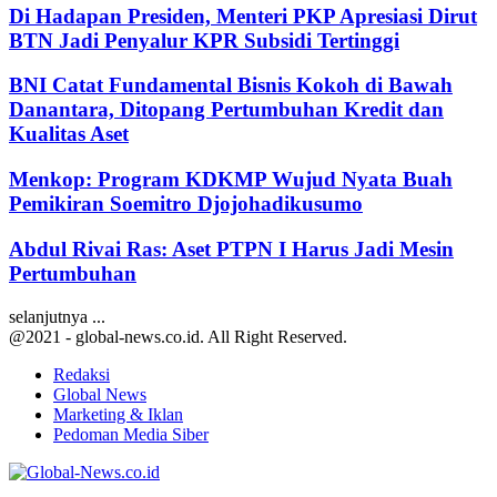
Di Hadapan Presiden, Menteri PKP Apresiasi Dirut
BTN Jadi Penyalur KPR Subsidi Tertinggi
BNI Catat Fundamental Bisnis Kokoh di Bawah
Danantara, Ditopang Pertumbuhan Kredit dan
Kualitas Aset
Menkop: Program KDKMP Wujud Nyata Buah
Pemikiran Soemitro Djojohadikusumo
Abdul Rivai Ras: Aset PTPN I Harus Jadi Mesin
Pertumbuhan
selanjutnya ...
@2021 - global-news.co.id. All Right Reserved.
Redaksi
Global News
Marketing & Iklan
Pedoman Media Siber
Facebook
Twitter
Youtube