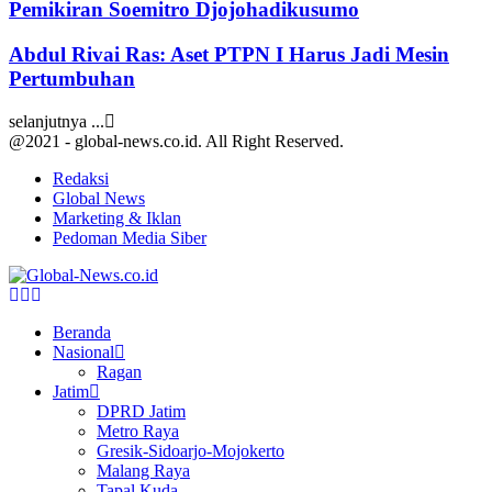
Pemikiran Soemitro Djojohadikusumo
Abdul Rivai Ras: Aset PTPN I Harus Jadi Mesin
Pertumbuhan
selanjutnya ...
@2021 - global-news.co.id. All Right Reserved.
Redaksi
Global News
Marketing & Iklan
Pedoman Media Siber
Facebook
Twitter
Youtube
Beranda
Nasional
Ragan
Jatim
DPRD Jatim
Metro Raya
Gresik-Sidoarjo-Mojokerto
Malang Raya
Tapal Kuda