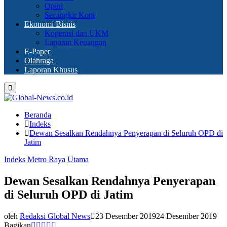
Opini
Secangkir Kopi
Ekonomi Bisnis
Koperasi dan UKM
Laporan Keuangan
E-Paper
Olahraga
Laporan Khusus
Primary
Menu
Beranda
Indeks
Dewan Sesalkan Rendahnya Penyerapan di Seluruh OPD di
Jatim
Indeks
Metro Raya
Utama
Dewan Sesalkan Rendahnya Penyerapan
di Seluruh OPD di Jatim
oleh
Redaksi Global News
23 Desember 2019
24 Desember 2019
Bagikan