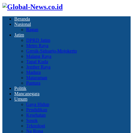
Beranda
Nasional
Ragan
Jatim
DPRD Jatim
Metro Raya
Gresik-Sidoarjo-Mojokerto
Malang Raya
Tapal Kuda
Jember Raya
Madura
Mataraman
Pantura
Politik
Mancanegara
Umum
Gaya Hidup
Pendidikan
Kesehatan
Sosok
Teknologi
Na Rona