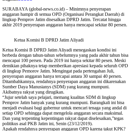
SURABAYA (global-news.co.id) – Minimnya penyerapan
anggaran hampir di semua OPD (Organisasi Perangkat Daerah) di
lingkup Pemprov Jatim disesalkan DPRD Jatim. Tercatat hingga
akhir 2019 penyerapan anggaran hanya mencapai sekitar 80 persen.
Ketua Komisi B DPRD Jatim Aliyadi
Ketua Komisi B DPRD Jatim Aliyadi menegaskan kondisi ini
berbeda dengan tahun-tahun sebelumnya yang pada akhir tahun bisa
mencapai 100 persen. Pada 2019 ini hanya sekitar 80 pesen. Meski
demikian pihaknya tetap memberikan apresiasi kepada seluruh OPD
di lingkup Pemorov Jatim. Mengingat pada pertengahan Juli,
penyerapan anggaran hanya tercapai antara 30 sampai 40 persen.
Ditambahkannya, rendahnya penyerapan anggaran ini dikarenakan
Sumber Daya Manusianys (SDM) yang kurang mumpuni.
Akibatnya rakyat yang dirugikan.
“Jujur setelah saya pelajari, memang kualitas SDM di lingkup
Pemprov Jatim banyak yang kurang mumpuni. Barangkali ini bisa
menjadi evaluasi bagi gubernur untuk mencari tenaga yang andal di
setiap OPD sehingga dapat mengelola anggaran secara maksimal.
Dan yang terpenting kepentingan rakyat dapat diselesaikan,”tegas
politikus asal PKB Jatim ini, Senin (23/12/2019).
Apakah rendahnya penyerapan anggaran OPD karena takut KPK?