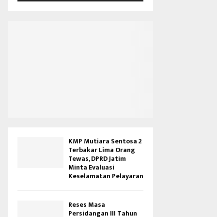
V
i
d
e
o
KMP Mutiara Sentosa 2
Terbakar Lima Orang
Tewas, DPRD Jatim
Minta Evaluasi
Keselamatan Pelayaran
Reses Masa
Persidangan III Tahun