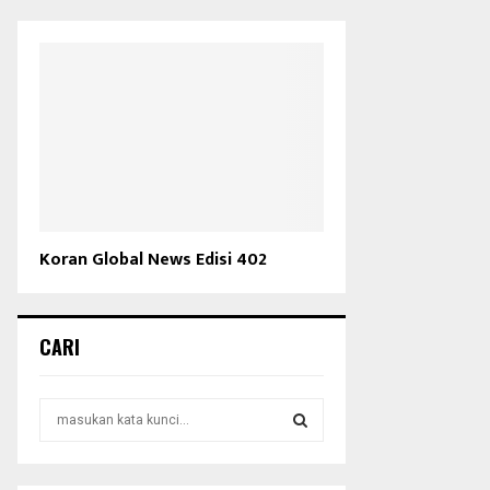
Koran Global News Edisi 402
CARI
S
e
a
S
r