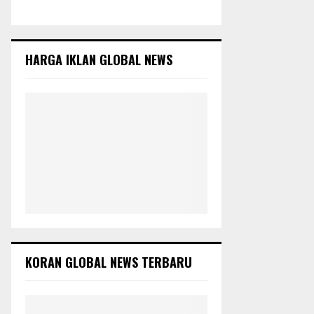
c
E
h
f
A
o
HARGA IKLAN GLOBAL NEWS
r
R
:
C
H
KORAN GLOBAL NEWS TERBARU