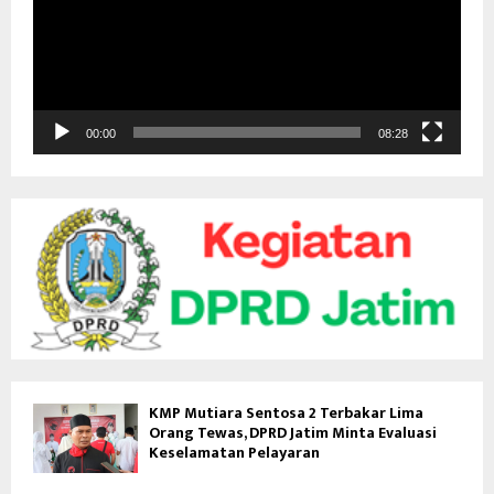
t
a
r
V
i
d
00:00
08:28
e
o
KMP Mutiara Sentosa 2 Terbakar Lima
Orang Tewas, DPRD Jatim Minta Evaluasi
Keselamatan Pelayaran