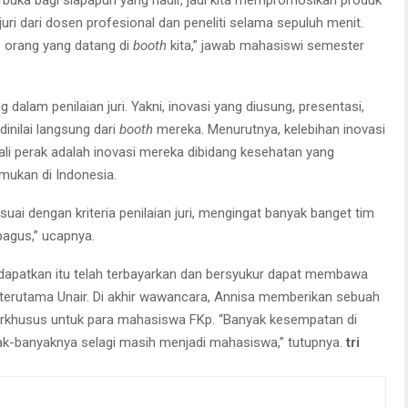
erbuka bagi siapapun yang hadir, jadi kita mempromosikan produk
 juri dari dosen profesional dan peneliti selama sepuluh menit.
ap orang yang datang di
booth
kita,” jawab mahasiswi semester
 dalam penilaian juri. Yakni, inovasi yang diusung, presentasi,
inilai langsung dari
booth
mereka. Menurutnya, kelebihan inovasi
i perak adalah inovasi mereka dibidang kesehatan yang
ukan di Indonesia.
ai dengan kriteria penilaian juri, mengingat banyak banget tim
bagus,” ucapnya.
 dapatkan itu telah terbayarkan dan bersyukur dapat membawa
terutama Unair. Di akhir wawancara, Annisa memberikan sebuah
rkhusus untuk para mahasiswa FKp. “Banyak kesempatan di
k-banyaknya selagi masih menjadi mahasiswa,” tutupnya.
tri