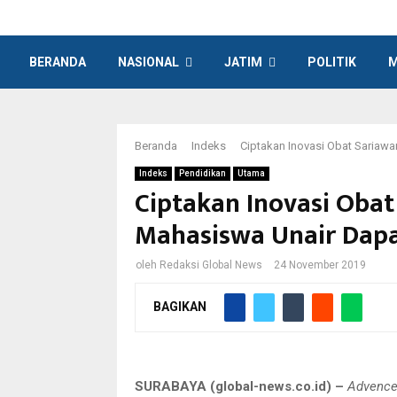
BERANDA
NASIONAL
JATIM
POLITIK
M
Beranda
Indeks
Ciptakan Inovasi Obat Sariawa
Indeks
Pendidikan
Utama
Ciptakan Inovasi Obat
Mahasiswa Unair Dapa
oleh
Redaksi Global News
24 November 2019
BAGIKAN
Timotius Dwi, Desti Nayunda, Annisa Fitri Purnam
inovasi tumbuh
SURABAYA (global-news.co.id) –
Advence