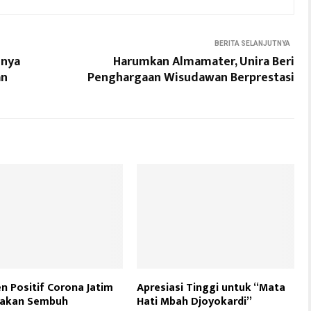
BERITA SELANJUTNYA
gnya
Harumkan Almamater, Unira Beri
an
Penghargaan Wisudawan Berprestasi
en Positif Corona Jatim
Apresiasi Tinggi untuk “Mata
takan Sembuh
Hati Mbah Djoyokardi”