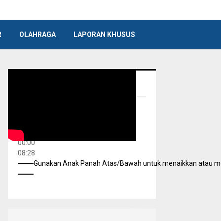
R
OLAHRAGA
LAPORAN KHUSUS
GLOBAL NEWS TV
Pemutar Video
00:00
00:00
08:28
Gunakan Anak Panah Atas/Bawah untuk menaikkan atau m