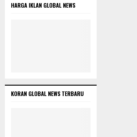
o
HARGA IKLAN GLOBAL NEWS
r
C
:
H
KORAN GLOBAL NEWS TERBARU