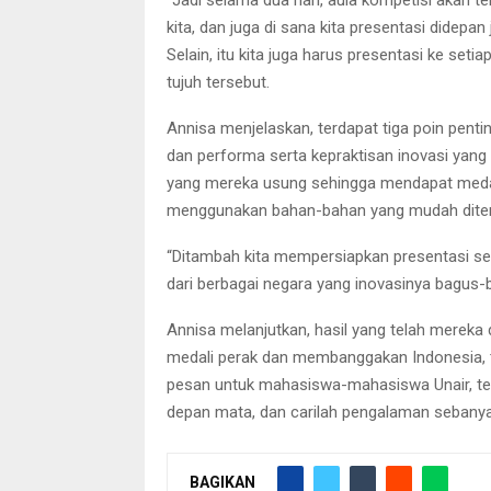
“Jadi selama dua hari, aula kompetisi akan t
kita, dan juga di sana kita presentasi didepan
Selain, itu kita juga harus presentasi ke seti
tujuh tersebut.
Annisa menjelaskan, terdapat tiga poin penting
dan performa serta kepraktisan inovasi yang d
yang mereka usung sehingga mendapat medal
menggunakan bahan-bahan yang mudah ditem
“Ditambah kita mempersiapkan presentasi sesu
dari berbagai negara yang inovasinya bagus-
Annisa melanjutkan, hasil yang telah mereka
medali perak dan membanggakan Indonesia, 
pesan untuk mahasiswa-mahasiswa Unair, te
depan mata, dan carilah pengalaman sebanya
BAGIKAN