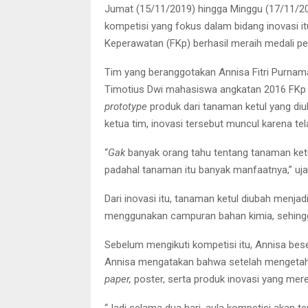
Jumat (15/11/2019) hingga Minggu (17/11/20
kompetisi yang fokus dalam bidang inovasi itu
Keperawatan (FKp) berhasil meraih medali pe
Tim yang beranggotakan Annisa Fitri Purnamas
Timotius Dwi mahasiswa angkatan 2016 FKp
prototype
produk dari tanaman ketul yang di
ketua tim, inovasi tersebut muncul karena te
“
Gak
banyak orang tahu tentang tanaman ketul
padahal tanaman itu banyak manfaatnya,” uja
Dari inovasi itu, tanaman ketul diubah menjad
menggunakan campuran bahan kimia, sehing
Sebelum mengikuti kompetisi itu, Annisa bese
Annisa mengatakan bahwa setelah mengetah
paper,
poster, serta produk inovasi yang mer