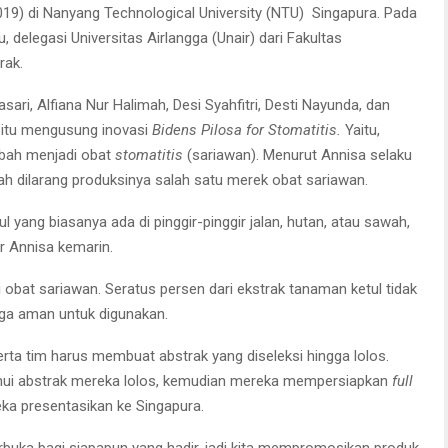
19) di Nanyang Technological University (NTU) Singapura. Pada
, delegasi Universitas Airlangga (Unair) dari Fakultas
rak.
ari, Alfiana Nur Halimah, Desi Syahfitri, Desti Nayunda, dan
 itu mengusung inovasi
Bidens Pilosa for Stomatitis.
Yaitu,
ubah menjadi obat
stomatitis
(sariawan). Menurut Annisa selaku
lah dilarang produksinya salah satu merek obat sariawan.
 yang biasanya ada di pinggir-pinggir jalan, hutan, atau sawah,
r Annisa kemarin.
i obat sariawan. Seratus persen dari ekstrak tanaman ketul tidak
ga aman untuk digunakan.
rta tim harus membuat abstrak yang diseleksi hingga lolos.
ui abstrak mereka lolos, kemudian mereka mempersiapkan
full
eka presentasikan ke Singapura.