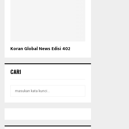
Koran Global News Edisi 402
CARI
S
S
e
a
E
r
c
A
h
f
R