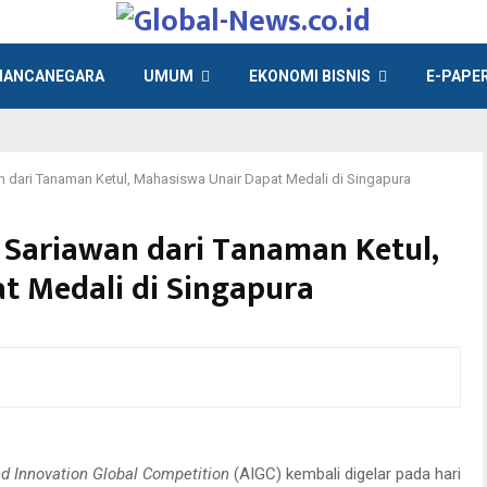
ANCANEGARA
UMUM
EKONOMI BISNIS
E-PAPE
n dari Tanaman Ketul, Mahasiswa Unair Dapat Medali di Singapura
 Sariawan dari Tanaman Ketul,
t Medali di Singapura
istimewa
asari, Desi Syahfitri, dan Alfiana Nur Halimah meraih medali perak atas
an ketul untuk sariawan di Singapura.
d Innovation Global Competition
(AIGC) kembali digelar pada hari