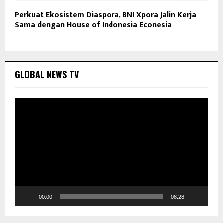
Perkuat Ekosistem Diaspora, BNI Xpora Jalin Kerja
Sama dengan House of Indonesia Econesia
GLOBAL NEWS TV
P
e
m
u
t
a
r
V
i
d
00:00
08:28
e
o