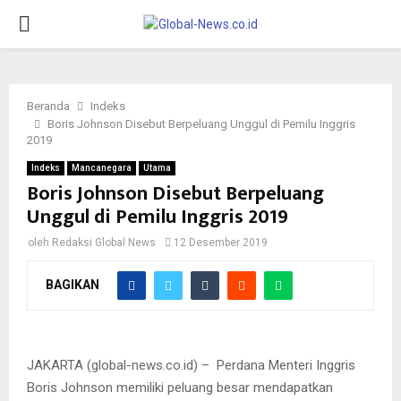
PRIMARY
MENU
Beranda
Indeks
Boris Johnson Disebut Berpeluang Unggul di Pemilu Inggris
2019
Indeks
Mancanegara
Utama
Boris Johnson Disebut Berpeluang
Unggul di Pemilu Inggris 2019
oleh
Redaksi Global News
12 Desember 2019
BAGIKAN
Boris Johnson
JAKARTA (global-news.co.id) – Perdana Menteri Inggris
Boris Johnson memiliki peluang besar mendapatkan