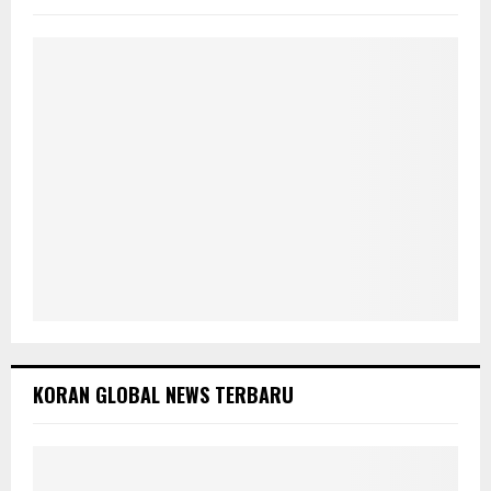
R
:
C
H
KORAN GLOBAL NEWS TERBARU