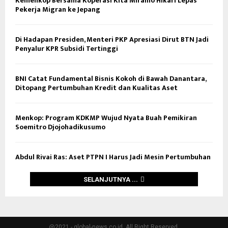
Kemenkop Bersama Koperasi Kita Miraino Hikari Lepas
Pekerja Migran ke Jepang
Di Hadapan Presiden, Menteri PKP Apresiasi Dirut BTN Jadi
Penyalur KPR Subsidi Tertinggi
BNI Catat Fundamental Bisnis Kokoh di Bawah Danantara,
Ditopang Pertumbuhan Kredit dan Kualitas Aset
Menkop: Program KDKMP Wujud Nyata Buah Pemikiran
Soemitro Djojohadikusumo
Abdul Rivai Ras: Aset PTPN I Harus Jadi Mesin Pertumbuhan
SELANJUTNYA ...
@2021 - global-news.co.id. All Right Reserved.