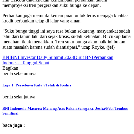
memproyeksi tren pergerakan suku bunga ke depan.
Perbankan juga memiliki kemampuan untuk terus menjaga kualitas
kredit perbankan tetap di jalur yang aman.
“Suku bunga tinggi ini saya rasa bukan sekarang, masyarakat sudah
tahu dari tahun lalu dari sejak krisis, sudah kelihatan. BI cukup lama
menahan, tidak menaikkan. Tren suku bunga akan naik ini bukan
suatu masalah karena sudah diantisipasi,” ucap Royke.
(jef)
BNI
BNI Investor Daily Summit 2023
Dirut BNI
Perbankan
Indonesia Tangguh
Sebut
Bagikan
berita sebelumnya
Liga 1: Persebaya Kalah Telak di Kediri
berita selanjutnya
BNI Indonesia Masters: Menang Atas Rekan Senegara, Jesita/Febi Tembus
Semifinal
baca juga :