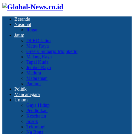
Beranda
Nasional
Ragan
Jatim
DPRD Jatim
Metro Raya
Gresik-Sidoarjo-Mojokerto
Malang Raya
Tapal Kuda
Jember Raya
Madura
Mataraman
Pantura
Politik
Mancanegara
Umum
Gaya Hidup
Pendidikan
Kesehatan
Sosok
Teknologi
Na Rona