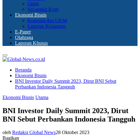
Opini
Secangkir Kopi
Ekonomi Bisnis
Koperasi dan UKM
Laporan Keuangan
E-Paper
Olahraga
Laporan Khusus
Primary
Menu
Beranda
Ekonomi Bisnis
BNI Investor Daily Summit 2023, Dirut BNI Sebut
Perbankan Indonesia Tangguh
Ekonomi Bisnis
Utama
BNI Investor Daily Summit 2023, Dirut
BNI Sebut Perbankan Indonesia Tangguh
oleh
Redaksi Global News
28 Oktober 2023
Bagikan