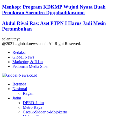
Menkop: Program KDKMP Wujud Nyata Buah
Pemikiran Soemitro Djojohadikusumo
Abdul Rivai Ras: Aset PTPN I Harus Jadi Mesin
Pertumbuhan
selanjutnya ...
@2021 - global-news.co.id. All Right Reserved.
Redaksi
Global News
Marketing & Iklan
Pedoman Media Siber
Facebook
Twitter
Youtube
Beranda
Nasional
Ragan
Jatim
DPRD Jatim
Metro Raya
Gresik-Sidoarjo-Mojokerto