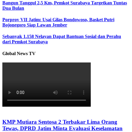
Bangun Tanggul 2,5 Km, Pemkot Surabaya Targetkan Tuntas
Dua Bulan
Porprov VII Jatim: Usai Gilas Bondowoso, Basket Putri
Bojonegoro Siap Lawan Jember
Sebanyak 1.158 Nelayan Dapat Bantuan Sosial dan Perahu
dari Pemkot Surabaya
Global News TV
KMP Mutiara Sentosa 2 Terbakar Lima Orang
Tewas, DPRD Jatim Minta Evaluasi Keselamatan