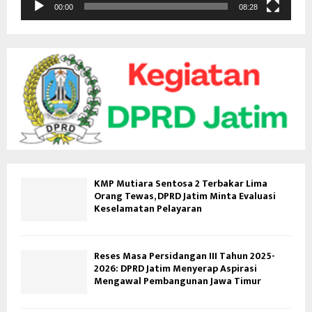
d
00:00
08:28
e
o
KMP Mutiara Sentosa 2 Terbakar Lima
Orang Tewas, DPRD Jatim Minta Evaluasi
Keselamatan Pelayaran
Reses Masa Persidangan III Tahun 2025-
2026: DPRD Jatim Menyerap Aspirasi
Mengawal Pembangunan Jawa Timur