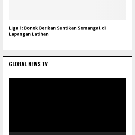
Liga 1: Bonek Berikan Suntikan Semangat di
Lapangan Latihan
GLOBAL NEWS TV
P
e
m
u
t
a
r
V
i