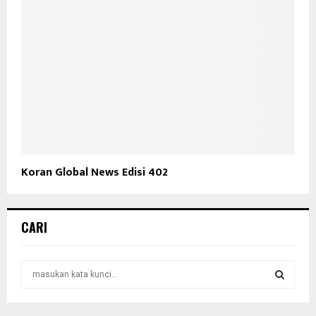
Koran Global News Edisi 402
CARI
S
e
a
S
r