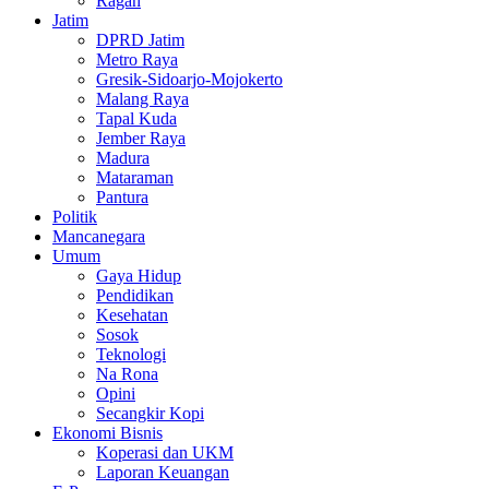
Ragan
Jatim
DPRD Jatim
Metro Raya
Gresik-Sidoarjo-Mojokerto
Malang Raya
Tapal Kuda
Jember Raya
Madura
Mataraman
Pantura
Politik
Mancanegara
Umum
Gaya Hidup
Pendidikan
Kesehatan
Sosok
Teknologi
Na Rona
Opini
Secangkir Kopi
Ekonomi Bisnis
Koperasi dan UKM
Laporan Keuangan