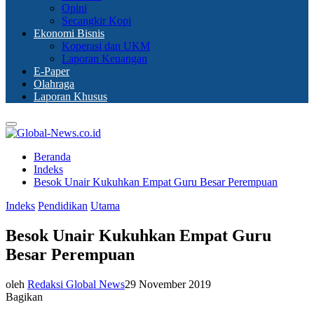
Opini
Secangkir Kopi
Ekonomi Bisnis
Koperasi dan UKM
Laporan Keuangan
E-Paper
Olahraga
Laporan Khusus
Primary
Menu
Beranda
Indeks
Besok Unair Kukuhkan Empat Guru Besar Perempuan
Indeks
Pendidikan
Utama
Besok Unair Kukuhkan Empat Guru
Besar Perempuan
oleh
Redaksi Global News
29 November 2019
Bagikan