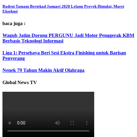
Badrut Tamam Bertekad Januari 2020 Lelang Proyek Dimulai, Maret
Eksekusi
baca juga :
Wagub Jatim Dorong PERGUNU Jadi Motor Penggerak KBM
Berbasis Teknologi Informasi
Liga 1: Persebaya Beri Sesi Ekstra Finishing untuk Barisan
Penyerang
Nenek 79 Tahun Makin Aktif Olahraga
Global News TV