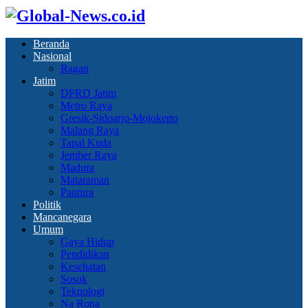
Beranda
Nasional
Ragan
Jatim
DPRD Jatim
Metro Raya
Gresik-Sidoarjo-Mojokerto
Malang Raya
Tapal Kuda
Jember Raya
Madura
Mataraman
Pantura
Politik
Mancanegara
Umum
Gaya Hidup
Pendidikan
Kesehatan
Sosok
Teknologi
Na Rona