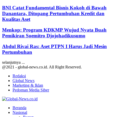
BNI Catat Fundamental Bisnis Kokoh di Bawah
Danantara, Ditopang Pertumbuhan Kredit dan
Kualitas Aset
Menkop: Program KDKMP Wujud Nyata Buah
Pemikiran Soemitro Djojohadikusumo
Abdul Rivai Ras: Aset PTPN I Harus Jadi Mesin
Pertumbuhan
selanjutnya ...
@2021 - global-news.co.id. All Right Reserved.
Redaksi
Global News
Marketing & Iklan
Pedoman Media Siber
Facebook
Twitter
Youtube
Beranda
Nasional