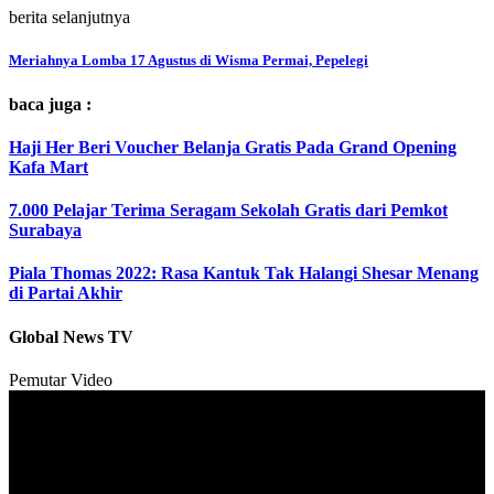
berita selanjutnya
Meriahnya Lomba 17 Agustus di Wisma Permai, Pepelegi
baca juga :
Haji Her Beri Voucher Belanja Gratis Pada Grand Opening
Kafa Mart
7.000 Pelajar Terima Seragam Sekolah Gratis dari Pemkot
Surabaya
Piala Thomas 2022: Rasa Kantuk Tak Halangi Shesar Menang
di Partai Akhir
Global News TV
Pemutar Video