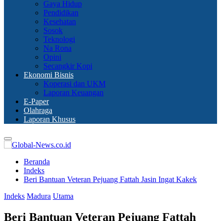
Gaya Hidup
Pendidikan
Kesehatan
Sosok
Teknologi
Na Rona
Opini
Secangkir Kopi
Ekonomi Bisnis
Koperasi dan UKM
Laporan Keuangan
E-Paper
Olahraga
Laporan Khusus
Primary
Menu
Beranda
Indeks
Beri Bantuan Veteran Pejuang Fattah Jasin Ingat Kakek
Indeks
Madura
Utama
Beri Bantuan Veteran Pejuang Fattah