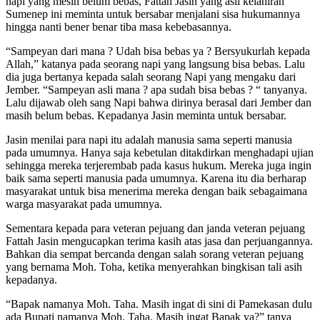
napi yang mesih belum bebas, Fattah Jasin yang asli kelahiran
Sumenep ini meminta untuk bersabar menjalani sisa hukumannya
hingga nanti bener benar tiba masa kebebasannya.
“Sampeyan dari mana ? Udah bisa bebas ya ? Bersyukurlah kepada
Allah,” katanya pada seorang napi yang langsung bisa bebas. Lalu
dia juga bertanya kepada salah seorang Napi yang mengaku dari
Jember. “Sampeyan asli mana ? apa sudah bisa bebas ? “ tanyanya.
Lalu dijawab oleh sang Napi bahwa dirinya berasal dari Jember dan
masih belum bebas. Kepadanya Jasin meminta untuk bersabar.
Jasin menilai para napi itu adalah manusia sama seperti manusia
pada umumnya. Hanya saja kebetulan ditakdirkan menghadapi ujian
sehingga mereka terjerembab pada kasus hukum. Mereka juga ingin
baik sama seperti manusia pada umumnya. Karena itu dia berharap
masyarakat untuk bisa menerima mereka dengan baik sebagaimana
warga masyarakat pada umumnya.
Sementara kepada para veteran pejuang dan janda veteran pejuang
Fattah Jasin mengucapkan terima kasih atas jasa dan perjuangannya.
Bahkan dia sempat bercanda dengan salah sorang veteran pejuang
yang bernama Moh. Toha, ketika menyerahkan bingkisan tali asih
kepadanya.
“Bapak namanya Moh. Taha. Masih ingat di sini di Pamekasan dulu
ada Bupati namanya Moh. Taha. Masih ingat Bapak ya?” tanya