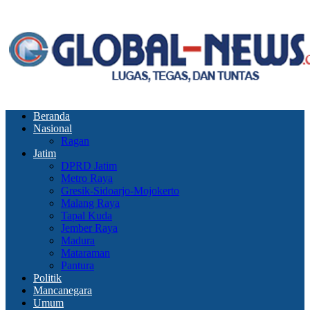
Beranda
Nasional
Ragan
Jatim
DPRD Jatim
Metro Raya
Gresik-Sidoarjo-Mojokerto
Malang Raya
Tapal Kuda
Jember Raya
Madura
Mataraman
Pantura
Politik
Mancanegara
Umum