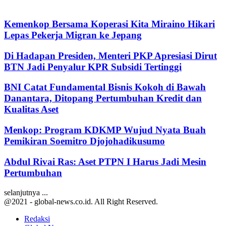
Kemenkop Bersama Koperasi Kita Miraino Hikari
Lepas Pekerja Migran ke Jepang
Di Hadapan Presiden, Menteri PKP Apresiasi Dirut
BTN Jadi Penyalur KPR Subsidi Tertinggi
BNI Catat Fundamental Bisnis Kokoh di Bawah
Danantara, Ditopang Pertumbuhan Kredit dan
Kualitas Aset
Menkop: Program KDKMP Wujud Nyata Buah
Pemikiran Soemitro Djojohadikusumo
Abdul Rivai Ras: Aset PTPN I Harus Jadi Mesin
Pertumbuhan
selanjutnya ...
@2021 - global-news.co.id. All Right Reserved.
Redaksi