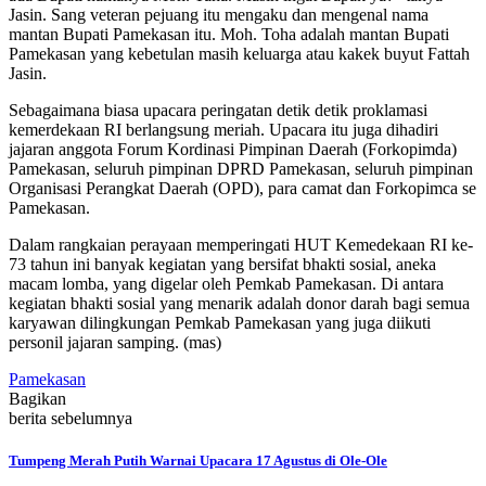
Jasin. Sang veteran pejuang itu mengaku dan mengenal nama
mantan Bupati Pamekasan itu. Moh. Toha adalah mantan Bupati
Pamekasan yang kebetulan masih keluarga atau kakek buyut Fattah
Jasin.
Sebagaimana biasa upacara peringatan detik detik proklamasi
kemerdekaan RI berlangsung meriah. Upacara itu juga dihadiri
jajaran anggota Forum Kordinasi Pimpinan Daerah (Forkopimda)
Pamekasan, seluruh pimpinan DPRD Pamekasan, seluruh pimpinan
Organisasi Perangkat Daerah (OPD), para camat dan Forkopimca se
Pamekasan.
Dalam rangkaian perayaan memperingati HUT Kemedekaan RI ke-
73 tahun ini banyak kegiatan yang bersifat bhakti sosial, aneka
macam lomba, yang digelar oleh Pemkab Pamekasan. Di antara
kegiatan bhakti sosial yang menarik adalah donor darah bagi semua
karyawan dilingkungan Pemkab Pamekasan yang juga diikuti
personil jajaran samping. (mas)
Pamekasan
Bagikan
berita sebelumnya
Tumpeng Merah Putih Warnai Upacara 17 Agustus di Ole-Ole