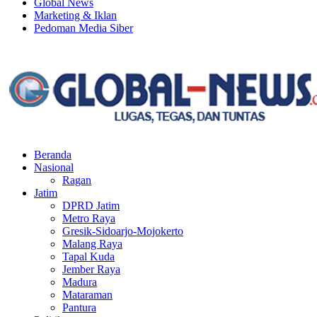
Global News
Marketing & Iklan
Pedoman Media Siber
Facebook
Twitter
Youtube
Beranda
Nasional
Ragan
Jatim
DPRD Jatim
Metro Raya
Gresik-Sidoarjo-Mojokerto
Malang Raya
Tapal Kuda
Jember Raya
Madura
Mataraman
Pantura