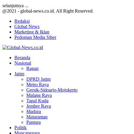
selanjutnya ...
@2021 - global-news.co.id. All Right Reserved.
Redaksi
Global News
Marketing & Iklan
Pedoman Media Siber
Facebook
Twitter
Youtube
Beranda
Nasional
Ragan
Jatim
DPRD Jatim
Metro Raya
Gresik-Sidoarjo-Mojokerto
Malang Raya
Tapal Kuda
Jember Raya
Madura
Mataraman
Pantura
Politik
Mancanegara