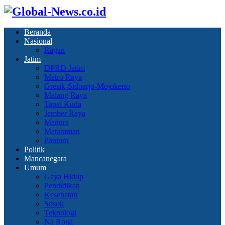
Beranda
Nasional
Ragan
Jatim
DPRD Jatim
Metro Raya
Gresik-Sidoarjo-Mojokerto
Malang Raya
Tapal Kuda
Jember Raya
Madura
Mataraman
Pantura
Politik
Mancanegara
Umum
Gaya Hidup
Pendidikan
Kesehatan
Sosok
Teknologi
Na Rona