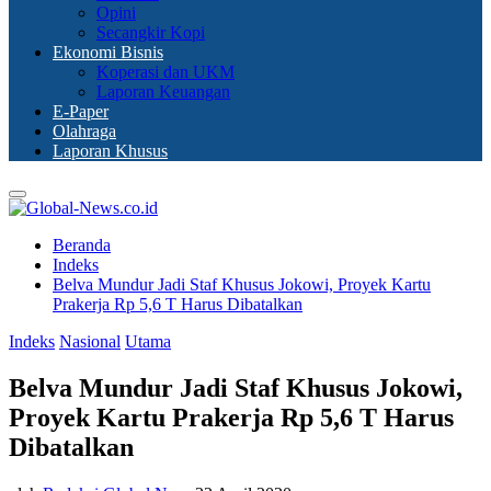
Opini
Secangkir Kopi
Ekonomi Bisnis
Koperasi dan UKM
Laporan Keuangan
E-Paper
Olahraga
Laporan Khusus
Primary
Menu
Beranda
Indeks
Belva Mundur Jadi Staf Khusus Jokowi, Proyek Kartu
Prakerja Rp 5,6 T Harus Dibatalkan
Indeks
Nasional
Utama
Belva Mundur Jadi Staf Khusus Jokowi,
Proyek Kartu Prakerja Rp 5,6 T Harus
Dibatalkan