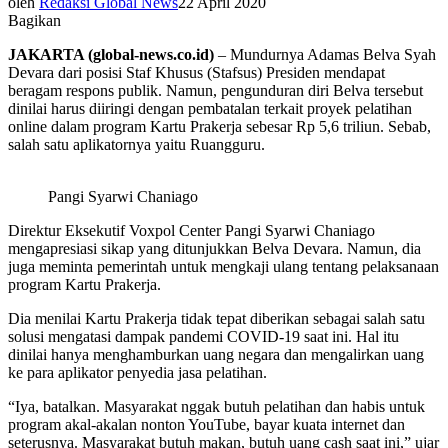
oleh
Redaksi Global News
22 April 2020
Bagikan
JAKARTA (global-news.co.id)
– Mundurnya Adamas Belva Syah
Devara dari posisi Staf Khusus (Stafsus) Presiden mendapat
beragam respons publik. Namun, pengunduran diri Belva tersebut
dinilai harus diiringi dengan pembatalan terkait proyek pelatihan
online dalam program Kartu Prakerja sebesar Rp 5,6 triliun. Sebab,
salah satu aplikatornya yaitu Ruangguru.
Pangi Syarwi Chaniago
Direktur Eksekutif Voxpol Center Pangi Syarwi Chaniago
mengapresiasi sikap yang ditunjukkan Belva Devara. Namun, dia
juga meminta pemerintah untuk mengkaji ulang tentang pelaksanaan
program Kartu Prakerja.
Dia menilai Kartu Prakerja tidak tepat diberikan sebagai salah satu
solusi mengatasi dampak pandemi COVID-19 saat ini. Hal itu
dinilai hanya menghamburkan uang negara dan mengalirkan uang
ke para aplikator penyedia jasa pelatihan.
“Iya, batalkan. Masyarakat nggak butuh pelatihan dan habis untuk
program akal-akalan nonton YouTube, bayar kuata internet dan
seterusnya. Masyarakat butuh makan, butuh uang cash saat ini,” ujar