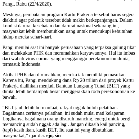
Pangi, Rabu (22/4/2020).
Mestinya, pembatalan program Kartu Prakerja tersebut harus segera
diakhiri agar polemik tersebut tidak makin berkepanjangan. Dalam
kondisi darurat kesehatan dan darurat nasional sekarang ini,
masyarakat lebih membutuhkan uang untuk mencukupi kebutuhan
hidup mereka sehari-hari.
Pangi menilai saat ini banyak perusahaan yang terpaksa gulung tikar
dan melakukan PHK dan merumahkan karyawannya. Hal itu imbas
dari wabah virus corona yang mengganggu perekonomian dunia,
termasuk Indonesia.
Akibat PHK dan dirumahkan, mereka tak memiliki pemasukan.
Karena itu, Pangi mendukung dana Rp 20 triliun dari proyek Kartu
Prakerja dialihkan menjadi Bantuan Langsung Tunai (BLT) yang
dinilai lebih berdampak besar menggerakkan roda perekonomian ke
bawah.
“BLT jauh lebih bermanfaat, rakyat nggak butuh pelatihan.
Bagaimana ceritanya pelatihan, ini sudah mulai mati kelaparan.
Logikanya bagaimana orang disuruh mancing, energi untuk pergi
memancing sudah nggak ada lagi. Jangan dikasih kail pancing,
(tapi) kasih ikan, kasih BLT. Itu saat ini yang dibutuhkan
masyarakat,” ujar dia.
ejo, sin