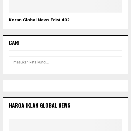
Koran Global News Edisi 402
CARI
S
S
e
a
E
r
c
A
h
f
R
o
HARGA IKLAN GLOBAL NEWS
r
C
:
H