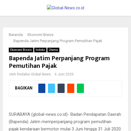
PRIMARY
MENU
Beranda
Ekonomi Bisnis
Bapenda Jatim Perpanjang Program Pemutihan Pajak
Ekonomi Bisnis
Indeks
Utama
Bapenda Jatim Perpanjang Program
Pemutihan Pajak
oleh
Redaksi Global News
6 Juni 2020
Istimewa
Bapenda Jatim memperpanjang program pemutihan pajak
BAGIKAN
kendaraan bermotor mulai 3 Juni hingga 31 Juli 2020.
Perpanjangan tersebut dilakukan karena masih belum redanya
pandemi COVID-19.
SURABAYA (global-news.co.id)- Badan Pendapatan Daerah
(Bapenda) Jatim memperpanjang program pemutihan
pajak kendaraan bermotor mulai 3 Juni hingga 31 Juli 2020.