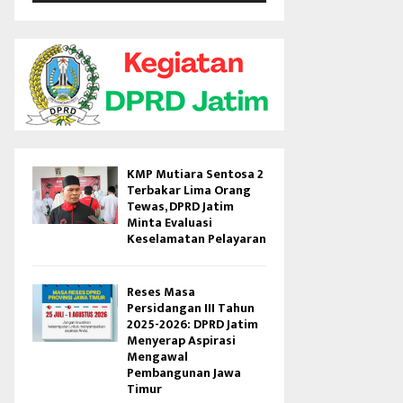
V
i
d
e
o
KMP Mutiara Sentosa 2
Terbakar Lima Orang
Tewas, DPRD Jatim
Minta Evaluasi
Keselamatan Pelayaran
Reses Masa
Persidangan III Tahun
2025-2026: DPRD Jatim
Menyerap Aspirasi
Mengawal
Pembangunan Jawa
Timur