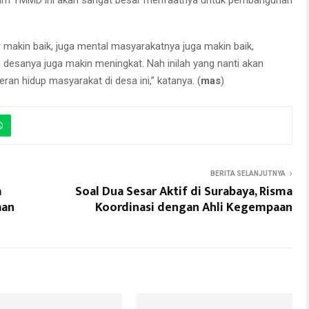
gram TMMD ini akan sangat besar menfaatnya untuk pembangunan
tur makin baik, juga mental masyarakatnya juga makin baik,
sanya juga makin meningkat. Nah inilah yang nanti akan
an hidup masyarakat di desa ini,” katanya. (
mas
)
BERITA SELANJUTNYA
a
Soal Dua Sesar Aktif di Surabaya, Risma
aan
Koordinasi dengan Ahli Kegempaan