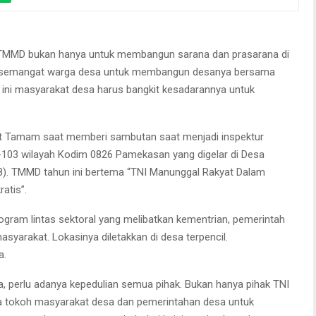
GN/Masdawi Dahlan
lnya, Raja’ie menyerahkan bibit pada peserta TMMD.
TMMD bukan hanya untuk membangun sarana dan prasarana di
 semangat warga desa untuk membangun desanya bersama
ini masyarakat desa harus bangkit kesadarannya untuk
ut Tamam saat memberi sambutan saat menjadi inspektur
03 wilayah Kodim 0826 Pamekasan yang digelar di Desa
). TMMD tahun ini bertema “TNI Manunggal Rakyat Dalam
atis”.
ram lintas sektoral yang melibatkan kementrian, pemerintah
syarakat. Lokasinya diletakkan di desa terpencil.
a.
, perlu adanya kepedulian semua pihak. Bukan hanya pihak TNI
a tokoh masyarakat desa dan pemerintahan desa untuk