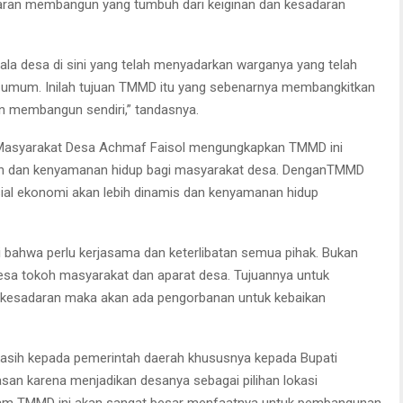
aran membangun yang tumbuh dari keiginan dan kesadaran
la desa di sini yang telah menyadarkan warganya yang telah
n umum. Inilah tujuan TMMD itu yang sebenarnya membangkitkan
n membangun sendiri,” tandasnya.
 Masyarakat Desa Achmaf Faisol mengungkapkan TMMD ini
aan dan kenyamanan hidup bagi masyarakat desa. DenganTMMD
sial ekonomi akan lebih dinamis dan kenyamanan hidup
ti bahwa perlu kerjasama dan keterlibatan semua pihak. Bukan
desa tokoh masyarakat dan aparat desa. Tujuannya untuk
kesadaran maka akan ada pengorbanan untuk kebaikan
kasih kepada pemerintah daerah khususnya kepada Bupati
n karena menjadikan desanya sebagai pilihan lokasi