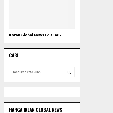
Koran Global News Edisi 402
CARI
S
e
a
S
r
c
E
h
f
A
o
HARGA IKLAN GLOBAL NEWS
r
R