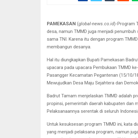
Bupati Badrut Tamam dan Waki
PAMEKASAN
(
global-news.co.id
)-Program 
desa, namun TMMD juga menjadi penumbuh
sama TNI. Karena itu dengan program TMMD 
membangun desanya.
Hal itu diungkapkan Bupati Pamekasan Badr
upacara pada upacara Pembukaan TMMD ke-1
Pasangger Kecamatan Pegantenan (15/10/18
Mewujudkan Desa Maju Sejahtera dan Demokr
Badrut Tamam menjelaskan TMMD adalah prog
propinsi, pemerintah daerah kabupaten dan ma
Pelaksanaannya serentak di seluruh Indonesi
Untuk kesuksesan program TMMD ini, kata dia
yang menjadi pelaksana program, namun jug