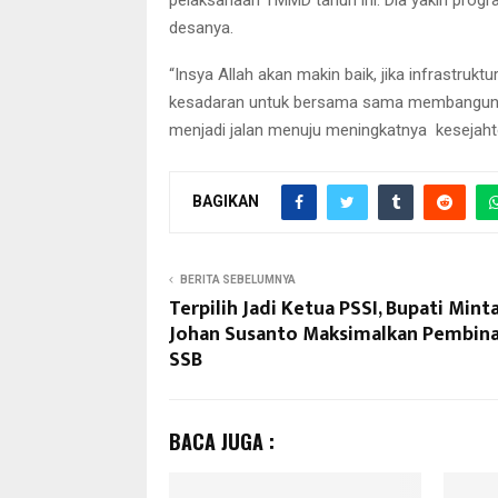
pelaksanaan TMMD tahun ini. Dia yakin pro
desanya.
“Insya Allah akan makin baik, jika infrastruk
kesadaran untuk bersama sama membangun de
menjadi jalan menuju meningkatnya kesejahter
BAGIKAN
BERITA SEBELUMNYA
Terpilih Jadi Ketua PSSI, Bupati Mint
Johan Susanto Maksimalkan Pembin
SSB
BACA JUGA :