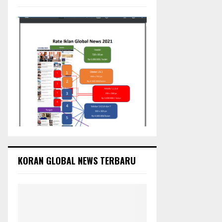
:
C
H
KORAN GLOBAL NEWS TERBARU