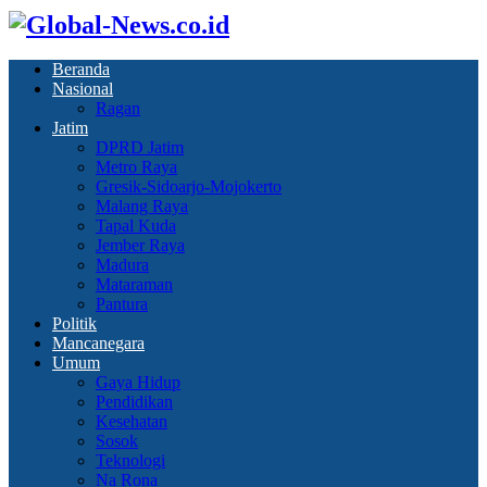
Beranda
Nasional
Ragan
Jatim
DPRD Jatim
Metro Raya
Gresik-Sidoarjo-Mojokerto
Malang Raya
Tapal Kuda
Jember Raya
Madura
Mataraman
Pantura
Politik
Mancanegara
Umum
Gaya Hidup
Pendidikan
Kesehatan
Sosok
Teknologi
Na Rona