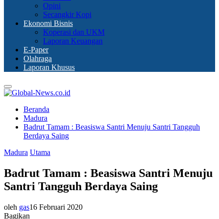
Opini
Secangkir Kopi
Ekonomi Bisnis
Koperasi dan UKM
Laporan Keuangan
E-Paper
Olahraga
Laporan Khusus
Primary
Menu
Beranda
Madura
Badrut Tamam : Beasiswa Santri Menuju Santri Tangguh
Berdaya Saing
Madura
Utama
Badrut Tamam : Beasiswa Santri Menuju
Santri Tangguh Berdaya Saing
oleh
gas
16 Februari 2020
Bagikan