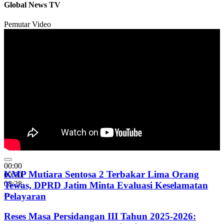
Global News TV
Pemutar Video
00:00
KMP Mutiara Sentosa 2 Terbakar Lima Orang
00:00
08:28
Tewas, DPRD Jatim Minta Evaluasi Keselamatan
Pelayaran
Reses Masa Persidangan III Tahun 2025-2026: