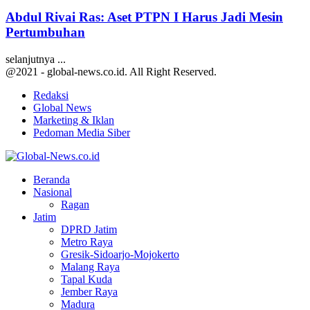
Abdul Rivai Ras: Aset PTPN I Harus Jadi Mesin
Pertumbuhan
selanjutnya ...
@2021 - global-news.co.id. All Right Reserved.
Redaksi
Global News
Marketing & Iklan
Pedoman Media Siber
Facebook
Twitter
Youtube
Beranda
Nasional
Ragan
Jatim
DPRD Jatim
Metro Raya
Gresik-Sidoarjo-Mojokerto
Malang Raya
Tapal Kuda
Jember Raya
Madura