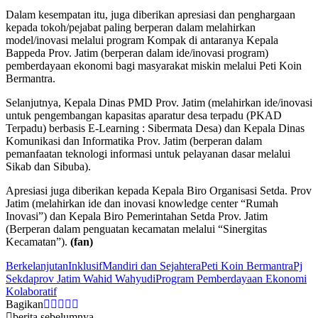
Dalam kesempatan itu, juga diberikan apresiasi dan penghargaan
kepada tokoh/pejabat paling berperan dalam melahirkan
model/inovasi melalui program Kompak di antaranya Kepala
Bappeda Prov. Jatim (berperan dalam ide/inovasi program)
pemberdayaan ekonomi bagi masyarakat miskin melalui Peti Koin
Bermantra.
Selanjutnya, Kepala Dinas PMD Prov. Jatim (melahirkan ide/inovasi
untuk pengembangan kapasitas aparatur desa terpadu (PKAD
Terpadu) berbasis E-Learning : Sibermata Desa) dan Kepala Dinas
Komunikasi dan Informatika Prov. Jatim (berperan dalam
pemanfaatan teknologi informasi untuk pelayanan dasar melalui
Sikab dan Sibuba).
Apresiasi juga diberikan kepada Kepala Biro Organisasi Setda. Prov
Jatim (melahirkan ide dan inovasi knowledge center “Rumah
Inovasi”) dan Kepala Biro Pemerintahan Setda Prov. Jatim
(Berperan dalam penguatan kecamatan melalui “Sinergitas
Kecamatan”).
(fan)
Berkelanjutan
Inklusif
Mandiri dan Sejahtera
Peti Koin Bermantra
Pj
Sekdaprov Jatim Wahid Wahyudi
Program Pemberdayaan Ekonomi
Kolaboratif
Bagikan
berita sebelumnya