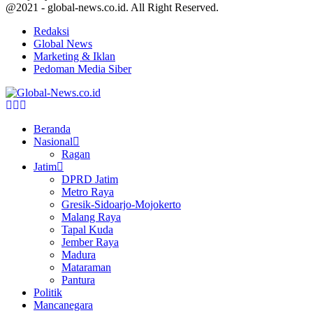
@2021 - global-news.co.id. All Right Reserved.
Redaksi
Global News
Marketing & Iklan
Pedoman Media Siber
Facebook
Twitter
Youtube
Beranda
Nasional
Ragan
Jatim
DPRD Jatim
Metro Raya
Gresik-Sidoarjo-Mojokerto
Malang Raya
Tapal Kuda
Jember Raya
Madura
Mataraman
Pantura
Politik
Mancanegara