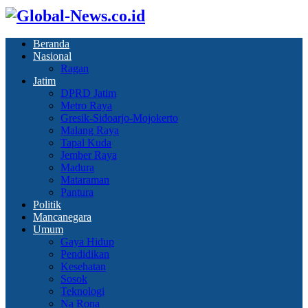
Beranda
Nasional
Ragan
Jatim
DPRD Jatim
Metro Raya
Gresik-Sidoarjo-Mojokerto
Malang Raya
Tapal Kuda
Jember Raya
Madura
Mataraman
Pantura
Politik
Mancanegara
Umum
Gaya Hidup
Pendidikan
Kesehatan
Sosok
Teknologi
Na Rona