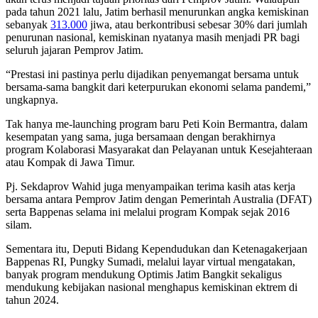
pada tahun 2021 lalu, Jatim berhasil menurunkan angka kemiskinan
sebanyak
313.000
jiwa, atau berkontribusi sebesar 30% dari jumlah
penurunan nasional, kemiskinan nyatanya masih menjadi PR bagi
seluruh jajaran Pemprov Jatim.
“Prestasi ini pastinya perlu dijadikan penyemangat bersama untuk
bersama-sama bangkit dari keterpurukan ekonomi selama pandemi,”
ungkapnya.
Tak hanya me-launching program baru Peti Koin Bermantra, dalam
kesempatan yang sama, juga bersamaan dengan berakhirnya
program Kolaborasi Masyarakat dan Pelayanan untuk Kesejahteraan
atau Kompak di Jawa Timur.
Pj. Sekdaprov Wahid juga menyampaikan terima kasih atas kerja
bersama antara Pemprov Jatim dengan Pemerintah Australia (DFAT)
serta Bappenas selama ini melalui program Kompak sejak 2016
silam.
Sementara itu, Deputi Bidang Kependudukan dan Ketenagakerjaan
Bappenas RI, Pungky Sumadi, melalui layar virtual mengatakan,
banyak program mendukung Optimis Jatim Bangkit sekaligus
mendukung kebijakan nasional menghapus kemiskinan ektrem di
tahun 2024.