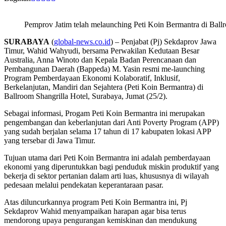
Pemprov Jatim telah melaunching Peti Koin Bermantra di Ballr
SURABAYA
(
global-news.co.id
) – Penjabat (Pj) Sekdaprov Jawa
Timur, Wahid Wahyudi, bersama Perwakilan Kedutaan Besar
Australia, Anna Winoto dan Kepala Badan Perencanaan dan
Pembangunan Daerah (Bappeda) M. Yasin resmi me-launching
Program Pemberdayaan Ekonomi Kolaboratif, Inklusif,
Berkelanjutan, Mandiri dan Sejahtera (Peti Koin Bermantra) di
Ballroom Shangrilla Hotel, Surabaya, Jumat (25/2).
Sebagai informasi, Progam Peti Koin Bermantra ini merupakan
pengembangan dan keberlanjutan dari Anti Poverty Program (APP)
yang sudah berjalan selama 17 tahun di 17 kabupaten lokasi APP
yang tersebar di Jawa Timur.
Tujuan utama dari Peti Koin Bermantra ini adalah pemberdayaan
ekonomi yang diperuntukkan bagi penduduk miskin produktif yang
bekerja di sektor pertanian dalam arti luas, khususnya di wilayah
pedesaan melalui pendekatan keperantaraan pasar.
Atas diluncurkannya program Peti Koin Bermantra ini, Pj
Sekdaprov Wahid menyampaikan harapan agar bisa terus
mendorong upaya pengurangan kemiskinan dan mendukung