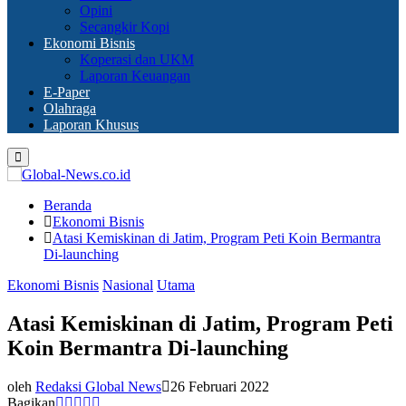
Opini
Secangkir Kopi
Ekonomi Bisnis
Koperasi dan UKM
Laporan Keuangan
E-Paper
Olahraga
Laporan Khusus
Primary
Menu
Beranda
Ekonomi Bisnis
Atasi Kemiskinan di Jatim, Program Peti Koin Bermantra
Di-launching
Ekonomi Bisnis
Nasional
Utama
Atasi Kemiskinan di Jatim, Program Peti
Koin Bermantra Di-launching
oleh
Redaksi Global News
26 Februari 2022
Bagikan