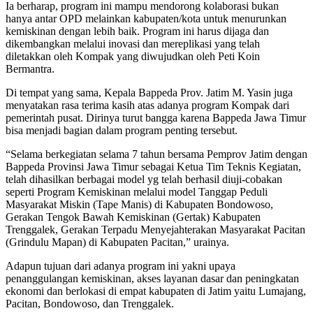
Ia berharap, program ini mampu mendorong kolaborasi bukan
hanya antar OPD melainkan kabupaten/kota untuk menurunkan
kemiskinan dengan lebih baik. Program ini harus dijaga dan
dikembangkan melalui inovasi dan mereplikasi yang telah
diletakkan oleh Kompak yang diwujudkan oleh Peti Koin
Bermantra.
Di tempat yang sama, Kepala Bappeda Prov. Jatim M. Yasin juga
menyatakan rasa terima kasih atas adanya program Kompak dari
pemerintah pusat. Dirinya turut bangga karena Bappeda Jawa Timur
bisa menjadi bagian dalam program penting tersebut.
“Selama berkegiatan selama 7 tahun bersama Pemprov Jatim dengan
Bappeda Provinsi Jawa Timur sebagai Ketua Tim Teknis Kegiatan,
telah dihasilkan berbagai model yg telah berhasil diuji-cobakan
seperti Program Kemiskinan melalui model Tanggap Peduli
Masyarakat Miskin (Tape Manis) di Kabupaten Bondowoso,
Gerakan Tengok Bawah Kemiskinan (Gertak) Kabupaten
Trenggalek, Gerakan Terpadu Menyejahterakan Masyarakat Pacitan
(Grindulu Mapan) di Kabupaten Pacitan,” urainya.
Adapun tujuan dari adanya program ini yakni upaya
penanggulangan kemiskinan, akses layanan dasar dan peningkatan
ekonomi dan berlokasi di empat kabupaten di Jatim yaitu Lumajang,
Pacitan, Bondowoso, dan Trenggalek.