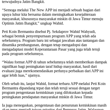
terwujudnya Jatim Bangkit.
“Semoga melalui The New APP ini menjadi sebuah bagian dari
upaya luhur kita bersama dalam meningkatkan kesejahteraan
masyarakat, khususnya masyarakat miskin di Jawa Timur menuju
Optimis Jatim Bangkit,” ungkap Wahid.
Peti Koin Bermantra disebut Pj. Sekdaprov Wahid Wahyudi,
sebagai bentuk penyempurnaan program APP yang telah ada
sebelumnya. Program baru ini sebagai jawaban atas tantangan dan
dinamika pembangunan, dengan tetap mengadopsi dan
mengadaptasi model Keperantaraan Pasar yang juga telah teruji
pada program sebelumnya.
“Walau format APP di tahun sebelumnya telah memberikan dampak
signifikan bagi peningkatan taraf hidup masyarakat, hasil dari
evaluasi juga merekomendasikan perlunya perbaikan dari APP ini
agar lebih luas,” ujarnya.
Oleh sebab itu, lanjut Wahid, format terbaru APP melalui Peti Koin
Bermantra dipandang tepat dan telah teruji sesuai dengan target
program pengentasan kemiskinan yang difokuskan kepada
peningkatan pendapatan masyarakat miskin di Jawa Timur.
Ia juga menegaskan, pengentasan dan penurunan kemiskinan masih
akan terus menjadi tujuan prioritas dari Pemprov Jatim. Walaupun