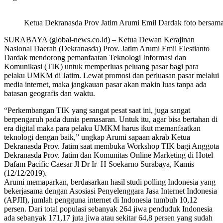
Ketua Dekranasda Prov Jatim Arumi Emil Dardak foto bersama
SURABAYA (global-news.co.id) – Ketua Dewan Kerajinan
Nasional Daerah (Dekranasda) Prov. Jatim Arumi Emil Elestianto
Dardak mendorong pemanfaatan Teknologi Informasi dan
Komunikasi (TIK) untuk memperluas peluang pasar bagi para
pelaku UMKM di Jatim. Lewat promosi dan perluasan pasar melalui
media internet, maka jangkauan pasar akan makin luas tanpa ada
batasan geografis dan waktu.
“Perkembangan TIK yang sangat pesat saat ini, juga sangat
berpengaruh pada dunia pemasaran. Untuk itu, agar bisa bertahan di
era digital maka para pelaku UMKM harus ikut memanfaatkan
teknologi dengan baik,” ungkap Arumi sapaan akrab Ketua
Dekranasda Prov. Jatim saat membuka Workshop TIK bagi Anggota
Dekranasda Prov. Jatim dan Komunitas Online Marketing di Hotel
Dafam Pacific Caesar Jl Dr Ir H Soekarno Surabaya, Kamis
(12/12/2019).
Arumi memaparkan, berdasarkan hasil studi polling Indonesia yang
bekerjasama dengan Asosiasi Penyelenggara Jasa Internet Indonesia
(APJII), jumlah pengguna internet di Indonesia tumbuh 10,12
persen. Dari total populasi sebanyak 264 jiwa penduduk Indonesia
ada sebanyak 171,17 juta jiwa atau sekitar 64,8 persen yang sudah