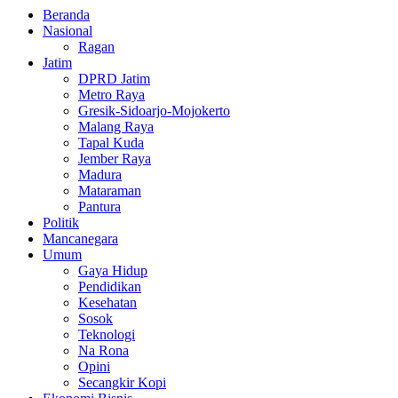
Beranda
Nasional
Ragan
Jatim
DPRD Jatim
Metro Raya
Gresik-Sidoarjo-Mojokerto
Malang Raya
Tapal Kuda
Jember Raya
Madura
Mataraman
Pantura
Politik
Mancanegara
Umum
Gaya Hidup
Pendidikan
Kesehatan
Sosok
Teknologi
Na Rona
Opini
Secangkir Kopi