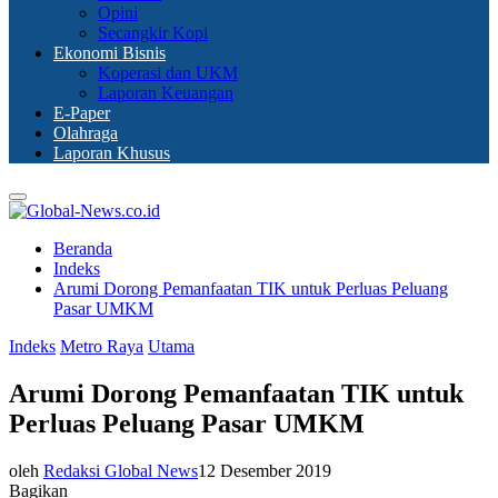
Opini
Secangkir Kopi
Ekonomi Bisnis
Koperasi dan UKM
Laporan Keuangan
E-Paper
Olahraga
Laporan Khusus
Primary
Menu
Beranda
Indeks
Arumi Dorong Pemanfaatan TIK untuk Perluas Peluang
Pasar UMKM
Indeks
Metro Raya
Utama
Arumi Dorong Pemanfaatan TIK untuk
Perluas Peluang Pasar UMKM
oleh
Redaksi Global News
12 Desember 2019
Bagikan