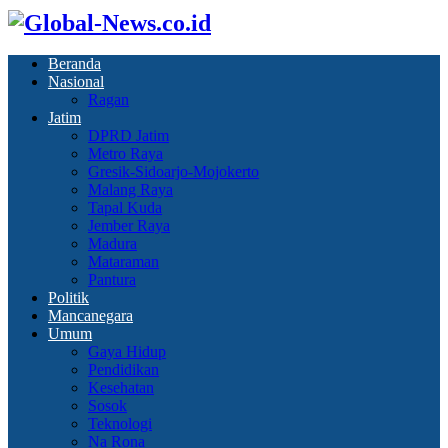
Beranda
Nasional
Ragan
Jatim
DPRD Jatim
Metro Raya
Gresik-Sidoarjo-Mojokerto
Malang Raya
Tapal Kuda
Jember Raya
Madura
Mataraman
Pantura
Politik
Mancanegara
Umum
Gaya Hidup
Pendidikan
Kesehatan
Sosok
Teknologi
Na Rona