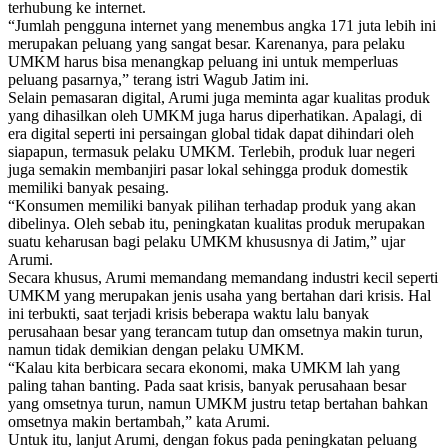
terhubung ke internet.
“Jumlah pengguna internet yang menembus angka 171 juta lebih ini
merupakan peluang yang sangat besar. Karenanya, para pelaku
UMKM harus bisa menangkap peluang ini untuk memperluas
peluang pasarnya,” terang istri Wagub Jatim ini.
Selain pemasaran digital, Arumi juga meminta agar kualitas produk
yang dihasilkan oleh UMKM juga harus diperhatikan. Apalagi, di
era digital seperti ini persaingan global tidak dapat dihindari oleh
siapapun, termasuk pelaku UMKM. Terlebih, produk luar negeri
juga semakin membanjiri pasar lokal sehingga produk domestik
memiliki banyak pesaing.
“Konsumen memiliki banyak pilihan terhadap produk yang akan
dibelinya. Oleh sebab itu, peningkatan kualitas produk merupakan
suatu keharusan bagi pelaku UMKM khususnya di Jatim,” ujar
Arumi.
Secara khusus, Arumi memandang memandang industri kecil seperti
UMKM yang merupakan jenis usaha yang bertahan dari krisis. Hal
ini terbukti, saat terjadi krisis beberapa waktu lalu banyak
perusahaan besar yang terancam tutup dan omsetnya makin turun,
namun tidak demikian dengan pelaku UMKM.
“Kalau kita berbicara secara ekonomi, maka UMKM lah yang
paling tahan banting. Pada saat krisis, banyak perusahaan besar
yang omsetnya turun, namun UMKM justru tetap bertahan bahkan
omsetnya makin bertambah,” kata Arumi.
Untuk itu, lanjut Arumi, dengan fokus pada peningkatan peluang