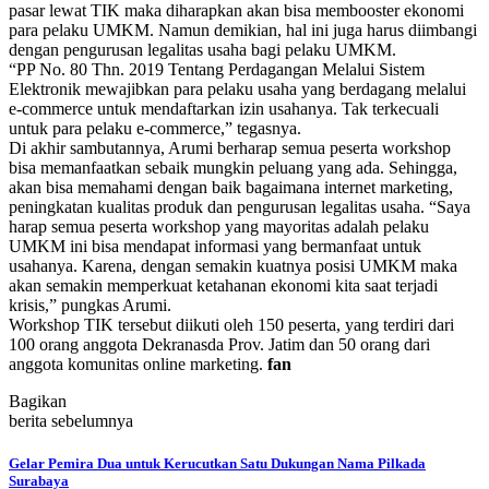
pasar lewat TIK maka diharapkan akan bisa membooster ekonomi
para pelaku UMKM. Namun demikian, hal ini juga harus diimbangi
dengan pengurusan legalitas usaha bagi pelaku UMKM.
“PP No. 80 Thn. 2019 Tentang Perdagangan Melalui Sistem
Elektronik mewajibkan para pelaku usaha yang berdagang melalui
e-commerce untuk mendaftarkan izin usahanya. Tak terkecuali
untuk para pelaku e-commerce,” tegasnya.
Di akhir sambutannya, Arumi berharap semua peserta workshop
bisa memanfaatkan sebaik mungkin peluang yang ada. Sehingga,
akan bisa memahami dengan baik bagaimana internet marketing,
peningkatan kualitas produk dan pengurusan legalitas usaha. “Saya
harap semua peserta workshop yang mayoritas adalah pelaku
UMKM ini bisa mendapat informasi yang bermanfaat untuk
usahanya. Karena, dengan semakin kuatnya posisi UMKM maka
akan semakin memperkuat ketahanan ekonomi kita saat terjadi
krisis,” pungkas Arumi.
Workshop TIK tersebut diikuti oleh 150 peserta, yang terdiri dari
100 orang anggota Dekranasda Prov. Jatim dan 50 orang dari
anggota komunitas online marketing.
fan
Bagikan
berita sebelumnya
Gelar Pemira Dua untuk Kerucutkan Satu Dukungan Nama Pilkada
Surabaya