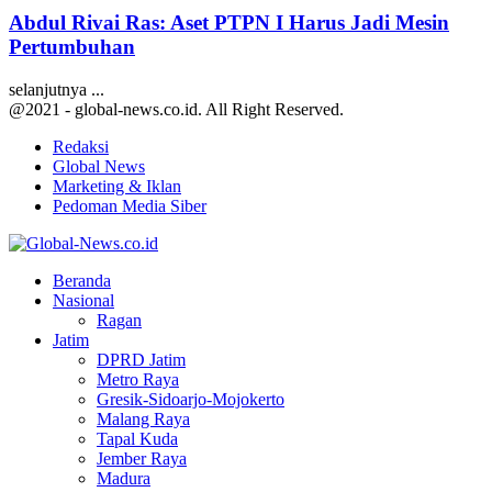
Abdul Rivai Ras: Aset PTPN I Harus Jadi Mesin
Pertumbuhan
selanjutnya ...
@2021 - global-news.co.id. All Right Reserved.
Redaksi
Global News
Marketing & Iklan
Pedoman Media Siber
Facebook
Twitter
Youtube
Beranda
Nasional
Ragan
Jatim
DPRD Jatim
Metro Raya
Gresik-Sidoarjo-Mojokerto
Malang Raya
Tapal Kuda
Jember Raya
Madura