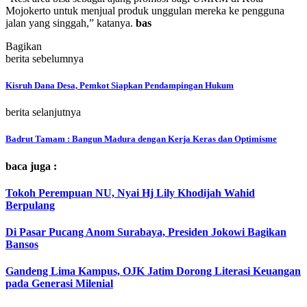
Mojokerto untuk menjual produk unggulan mereka ke pengguna
jalan yang singgah,” katanya.
bas
Bagikan
berita sebelumnya
Kisruh Dana Desa, Pemkot Siapkan Pendampingan Hukum
berita selanjutnya
Badrut Tamam : Bangun Madura dengan Kerja Keras dan Optimisme
baca juga :
Tokoh Perempuan NU, Nyai Hj Lily Khodijah Wahid
Berpulang
Di Pasar Pucang Anom Surabaya, Presiden Jokowi Bagikan
Bansos
Gandeng Lima Kampus, OJK Jatim Dorong Literasi Keuangan
pada Generasi Milenial