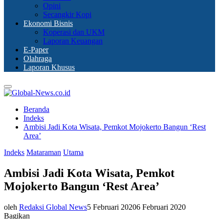
Opini
Secangkir Kopi
Ekonomi Bisnis
Koperasi dan UKM
Laporan Keuangan
E-Paper
Olahraga
Laporan Khusus
Primary
Menu
Beranda
Indeks
Ambisi Jadi Kota Wisata, Pemkot Mojokerto Bangun ‘Rest
Area’
Indeks
Mataraman
Utama
Ambisi Jadi Kota Wisata, Pemkot
Mojokerto Bangun ‘Rest Area’
oleh
Redaksi Global News
5 Februari 2020
6 Februari 2020
Bagikan