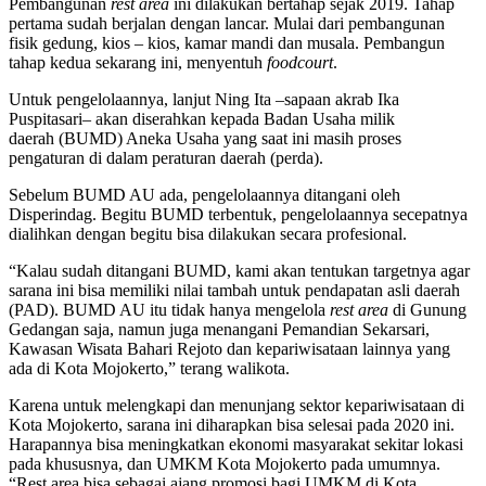
Pembangunan
rest area
ini dilakukan bertahap sejak 2019. Tahap
pertama sudah berjalan dengan lancar. Mulai dari pembangunan
fisik gedung, kios – kios, kamar mandi dan musala. Pembangun
tahap kedua sekarang ini, menyentuh
foodcourt
.
Untuk pengelolaannya, lanjut Ning Ita –sapaan akrab Ika
Puspitasari– akan diserahkan kepada Badan Usaha milik
daerah (BUMD) Aneka Usaha yang saat ini masih proses
pengaturan di dalam peraturan daerah (perda).
Sebelum BUMD AU ada, pengelolaannya ditangani oleh
Disperindag. Begitu BUMD terbentuk, pengelolaannya secepatnya
dialihkan dengan begitu bisa dilakukan secara profesional.
“Kalau sudah ditangani BUMD, kami akan tentukan targetnya agar
sarana ini bisa memiliki nilai tambah untuk pendapatan asli daerah
(PAD). BUMD AU itu tidak hanya mengelola
rest area
di Gunung
Gedangan saja, namun juga menangani Pemandian Sekarsari,
Kawasan Wisata Bahari Rejoto dan kepariwisataan lainnya yang
ada di Kota Mojokerto,” terang walikota.
Karena untuk melengkapi dan menunjang sektor kepariwisataan di
Kota Mojokerto, sarana ini diharapkan bisa selesai pada 2020 ini.
Harapannya bisa meningkatkan ekonomi masyarakat sekitar lokasi
pada khususnya, dan UMKM Kota Mojokerto pada umumnya.
“Rest area bisa sebagai ajang promosi bagi UMKM di Kota