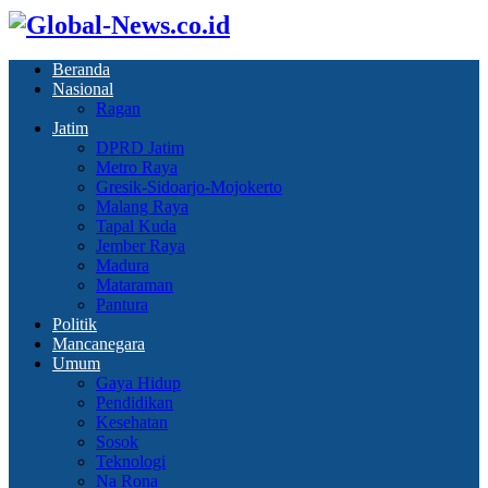
Beranda
Nasional
Ragan
Jatim
DPRD Jatim
Metro Raya
Gresik-Sidoarjo-Mojokerto
Malang Raya
Tapal Kuda
Jember Raya
Madura
Mataraman
Pantura
Politik
Mancanegara
Umum
Gaya Hidup
Pendidikan
Kesehatan
Sosok
Teknologi
Na Rona