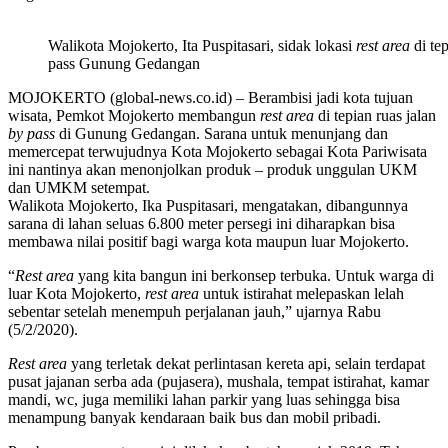
Walikota Mojokerto, Ita Puspitasari, sidak lokasi
rest area
di tep
pass Gunung Gedangan
MOJOKERTO (global-news.co.id) – Berambisi jadi kota tujuan
wisata, Pemkot Mojokerto membangun
rest area
di tepian ruas jalan
by pass
di Gunung Gedangan. Sarana untuk menunjang dan
memercepat terwujudnya Kota Mojokerto sebagai Kota Pariwisata
ini nantinya akan menonjolkan produk – produk unggulan UKM
dan UMKM setempat.
Walikota Mojokerto, Ika Puspitasari, mengatakan, dibangunnya
sarana di lahan seluas 6.800 meter persegi ini diharapkan bisa
membawa nilai positif bagi warga kota maupun luar Mojokerto.
“
Rest area
yang kita bangun ini berkonsep terbuka. Untuk warga di
luar Kota Mojokerto,
rest area
untuk istirahat melepaskan lelah
sebentar setelah menempuh perjalanan jauh,” ujarnya Rabu
(5/2/2020).
Rest area
yang terletak dekat perlintasan kereta api, selain terdapat
pusat jajanan serba ada (pujasera), mushala, tempat istirahat, kamar
mandi, wc, juga memiliki lahan parkir yang luas sehingga bisa
menampung banyak kendaraan baik bus dan mobil pribadi.