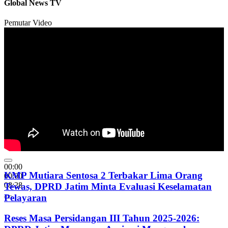
Global News TV
Pemutar Video
00:00
KMP Mutiara Sentosa 2 Terbakar Lima Orang
00:00
08:28
Tewas, DPRD Jatim Minta Evaluasi Keselamatan
Pelayaran
Reses Masa Persidangan III Tahun 2025-2026: