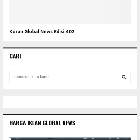
Koran Global News Edisi 402
CARI
S
e
a
S
r
c
E
h
f
A
o
HARGA IKLAN GLOBAL NEWS
r
R
:
C