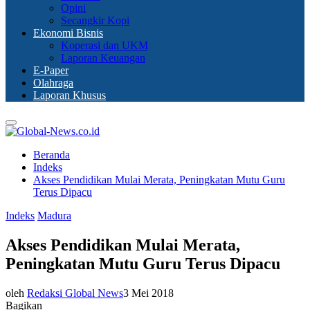
Opini
Secangkir Kopi
Ekonomi Bisnis
Koperasi dan UKM
Laporan Keuangan
E-Paper
Olahraga
Laporan Khusus
Primary
Menu
Beranda
Indeks
Akses Pendidikan Mulai Merata, Peningkatan Mutu Guru
Terus Dipacu
Indeks
Madura
Akses Pendidikan Mulai Merata,
Peningkatan Mutu Guru Terus Dipacu
oleh
Redaksi Global News
3 Mei 2018
Bagikan