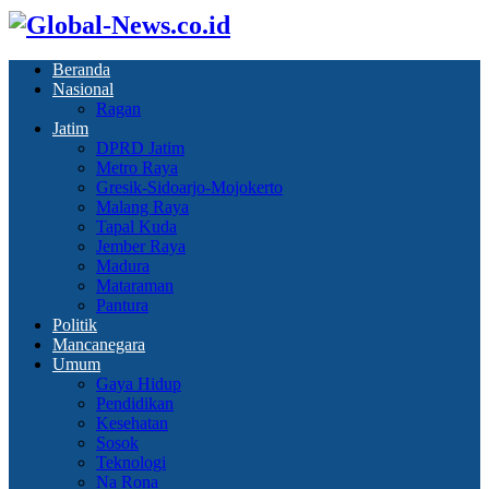
Beranda
Nasional
Ragan
Jatim
DPRD Jatim
Metro Raya
Gresik-Sidoarjo-Mojokerto
Malang Raya
Tapal Kuda
Jember Raya
Madura
Mataraman
Pantura
Politik
Mancanegara
Umum
Gaya Hidup
Pendidikan
Kesehatan
Sosok
Teknologi
Na Rona