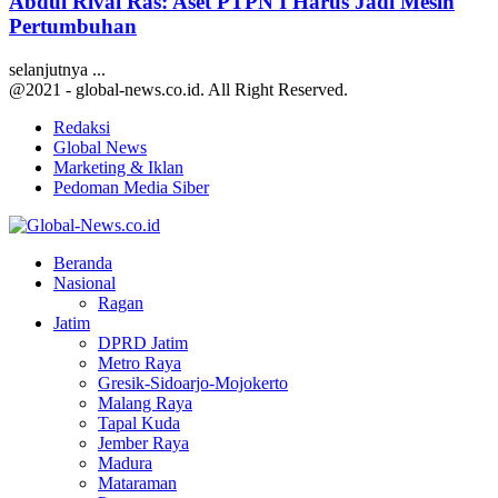
Abdul Rivai Ras: Aset PTPN I Harus Jadi Mesin
Pertumbuhan
selanjutnya ...
@2021 - global-news.co.id. All Right Reserved.
Redaksi
Global News
Marketing & Iklan
Pedoman Media Siber
Facebook
Twitter
Youtube
Beranda
Nasional
Ragan
Jatim
DPRD Jatim
Metro Raya
Gresik-Sidoarjo-Mojokerto
Malang Raya
Tapal Kuda
Jember Raya
Madura
Mataraman