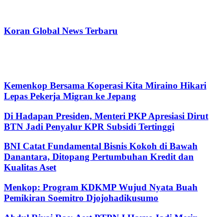
Koran Global News Terbaru
Kemenkop Bersama Koperasi Kita Miraino Hikari
Lepas Pekerja Migran ke Jepang
Di Hadapan Presiden, Menteri PKP Apresiasi Dirut
BTN Jadi Penyalur KPR Subsidi Tertinggi
BNI Catat Fundamental Bisnis Kokoh di Bawah
Danantara, Ditopang Pertumbuhan Kredit dan
Kualitas Aset
Menkop: Program KDKMP Wujud Nyata Buah
Pemikiran Soemitro Djojohadikusumo