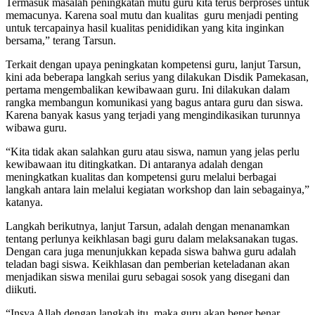
Termasuk masalah peningkatan mutu guru kita terus berproses untuk
memacunya. Karena soal mutu dan kualitas guru menjadi penting
untuk tercapainya hasil kualitas penididikan yang kita inginkan
bersama,” terang Tarsun.
Terkait dengan upaya peningkatan kompetensi guru, lanjut Tarsun,
kini ada beberapa langkah serius yang dilakukan Disdik Pamekasan,
pertama mengembalikan kewibawaan guru. Ini dilakukan dalam
rangka membangun komunikasi yang bagus antara guru dan siswa.
Karena banyak kasus yang terjadi yang mengindikasikan turunnya
wibawa guru.
“Kita tidak akan salahkan guru atau siswa, namun yang jelas perlu
kewibawaan itu ditingkatkan. Di antaranya adalah dengan
meningkatkan kualitas dan kompetensi guru melalui berbagai
langkah antara lain melalui kegiatan workshop dan lain sebagainya,”
katanya.
Langkah berikutnya, lanjut Tarsun, adalah dengan menanamkan
tentang perlunya keikhlasan bagi guru dalam melaksanakan tugas.
Dengan cara juga menunjukkan kepada siswa bahwa guru adalah
teladan bagi siswa. Keikhlasan dan pemberian keteladanan akan
menjadikan siswa menilai guru sebagai sosok yang disegani dan
diikuti.
“Insya Allah dengan langkah itu, maka guru akan bener benar