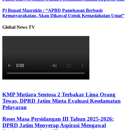
Pj Bupati Masrukin : “APBD Pamekasan Berbasis
Kemasyarakatan, Akan Dikawal Untuk Kemaslahatan Umat”
Global News TV
KMP Mutiara Sentosa 2 Terbakar Lima Orang
Tewas, DPRD Jatim Minta Evaluasi Keselamatan
Pelayaran
Reses Masa Persidangan III Tahun 2025-2026:
DPRD Jatim Menyerap Aspirasi Mengawal