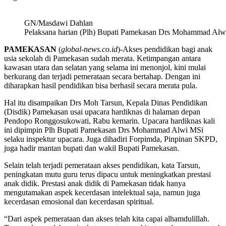
GN/Masdawi Dahlan
Pelaksana harian (Plh) Bupati Pamekasan Drs Mohammad Alwi 
PAMEKASAN
(
global-news.co.id
)-Akses pendidikan bagi anak
usia sekolah di Pamekasan sudah merata. Ketimpangan antara
kawasan utara dan selatan yang selama ini menonjol, kini mulai
berkurang dan terjadi pemerataan secara bertahap. Dengan ini
diharapkan hasil pendidikan bisa berhasil secara merata pula.
Hal itu disampaikan Drs Moh Tarsun, Kepala Dinas Pendidikan
(Disdik) Pamekasan usai upacara hardiknas di halaman depan
Pendopo Ronggosukowati, Rabu kemarin. Upacara hardiknas kali
ini dipimpin Plh Bupati Pamekasan Drs Mohammad Alwi MSi
selaku inspektur upacara. Juga dihadiri Forpimda, Pinpinan SKPD,
juga hadir mantan bupati dan wakil Bupati Pamekasan.
Selain telah terjadi pemerataan akses pendidikan, kata Tarsun,
peningkatan mutu guru terus dipacu untuk meningkatkan prestasi
anak didik. Prestasi anak didik di Pamekasan tidak hanya
mengutamakan aspek kecerdasan intelektual saja, namun juga
kecerdasan emosional dan kecerdasan spiritual.
“Dari aspek pemerataan dan akses telah kita capai alhamdulillah.