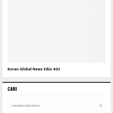
Koran Global News Edisi 402
CARI
S
e