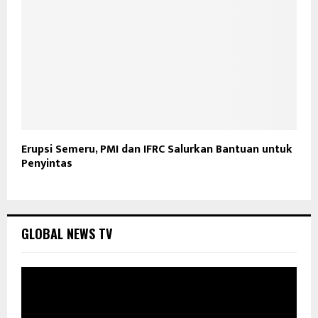
Erupsi Semeru, PMI dan IFRC Salurkan Bantuan untuk
Penyintas
GLOBAL NEWS TV
P
e
m
u