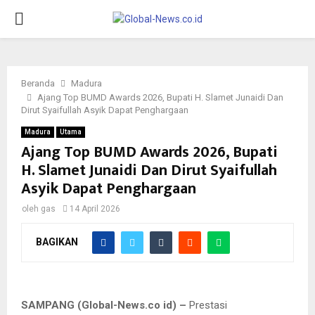
PRIMARY
MENU
Beranda
Madura
Ajang Top BUMD Awards 2026, Bupati H. Slamet Junaidi Dan
Dirut Syaifullah Asyik Dapat Penghargaan
Madura
Utama
Ajang Top BUMD Awards 2026, Bupati
H. Slamet Junaidi Dan Dirut Syaifullah
Asyik Dapat Penghargaan
oleh
gas
14 April 2026
BAGIKAN
Bupati Sampang H. Slamet Junaidi (tengah) didampingi Dirut PT
BPR Syariah Syaifullah Asyik (satu dari kiri) saat menerima
penghargaan nasional. (Foto: Moch. Sofyan Hadi)
SAMPANG (Global-News.co id) –
Prestasi