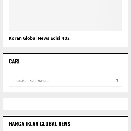
Koran Global News Edisi 402
CARI
S
e
a
S
r
c
E
h
f
A
o
HARGA IKLAN GLOBAL NEWS
r
R