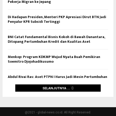
Pekerja Migran ke Jepang
Di Hadapan Presiden, Menteri PKP Apresiasi Dirut BTN Jadi
Penyalur KPR Subsidi Tertinggi
BNI Catat Fundamental Bisnis Kokoh di Bawah Danantara,
Ditopang Pertumbuhan Kredit dan Kualitas Aset
Menkop: Program KDKMP Wujud Nyata Buah Pemikiran
Soemitro Djojohadikusumo
Abdul Rivai Ras: Aset PTPN I Harus Jadi Mesin Pertumbuhan
SELANJUTNYA ...
@2021 - global-news.co.id. All Right Reserved.