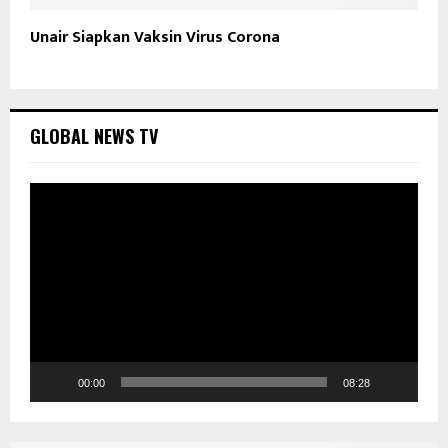
Unair Siapkan Vaksin Virus Corona
GLOBAL NEWS TV
P
e
m
u
t
a
r
V
i
d
00:00
08:28
e
o