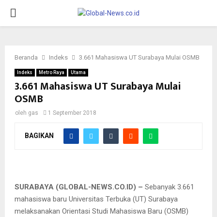
PRIMARY
MENU
Beranda
Indeks
3.661 Mahasiswa UT Surabaya Mulai OSMB
Indeks
Metro Raya
Utama
3.661 Mahasiswa UT Surabaya Mulai
OSMB
oleh
gas
1 September 2018
BAGIKAN
SURABAYA (GLOBAL-NEWS.CO.ID) –
Sebanyak 3.661
mahasiswa baru Universitas Terbuka (UT) Surabaya
melaksanakan Orientasi Studi Mahasiswa Baru (OSMB)