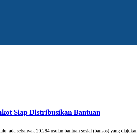
kot Siap Distribusikan Bantuan
u, ada sebanyak 29.284 usulan bantuan sosial (bansos) yang diajuka