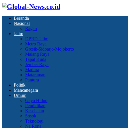
Beranda
Nasional
Ragan
Jatim
DPRD Jatim
Metro Raya
Gresik-Sidoarjo-Mojokerto
Malang Raya
Tapal Kuda
Jember Raya
Madura
Mataraman
Pantura
Politik
Mancanegara
Umum
Gaya Hidup
Pendidikan
Kesehatan
Sosok
Teknologi
Na Rona