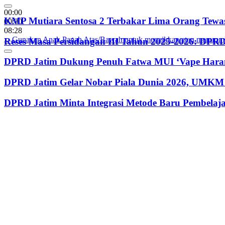
00:00
KMP Mutiara Sentosa 2 Terbakar Lima Orang Tewas
00:00
08:28
Gunakan Anak Panah Atas/Bawah untuk menaikkan atau menurun
Reses Masa Persidangan III Tahun 2025-2026: DP
DPRD Jatim Dukung Penuh Fatwa MUI ‘Vape Haram
DPRD Jatim Gelar Nobar Piala Dunia 2026, UMKM 
DPRD Jatim Minta Integrasi Metode Baru Pembela