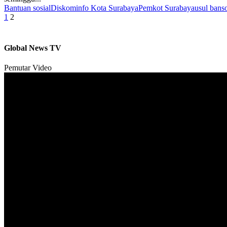
Bantuan sosial
Diskominfo Kota Surabaya
Pemkot Surabaya
usul bans
Paginasi
1
2
pos
Global News TV
Pemutar Video