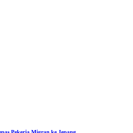
pas Pekerja Migran ke Jepang