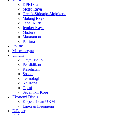
DPRD Jatim
Metro Raya
Gresik-Sidoarjo-Mojokerto
Malang Raya
Tapal Kuda
Jember Raya
Madura
Mataraman
Pantura
Politik
Mancanegara
Umum
Gaya Hidup
Pendidikan
Kesehatan
Sosok
Teknologi
Na Rona
Opini
Secangkir Kopi
Ekonomi Bisnis
Koperasi dan UKM
Laporan Keuangan
E-Paper