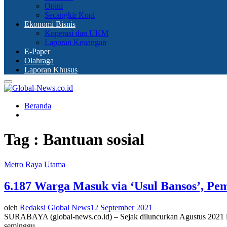
Opini
Secangkir Kopi
Ekonomi Bisnis
Koperasi dan UKM
Laporan Keuangan
E-Paper
Olahraga
Laporan Khusus
Primary
Menu
Beranda
Tag : Bantuan sosial
Metro Raya
Utama
6.187 Warga Masuk via ‘Usul Bansos’, Pem
oleh
Redaksi Global News
12 September 2021
SURABAYA (global-news.co.id) – Sejak diluncurkan Agustus 2021 lal
seminggu...