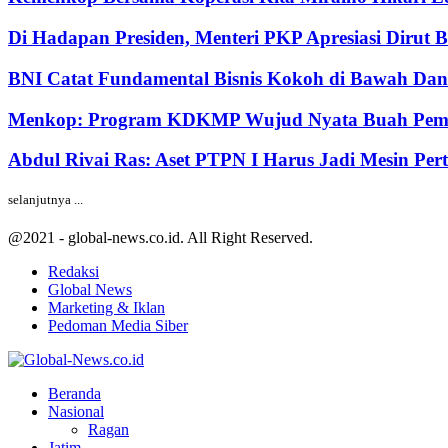
Di Hadapan Presiden, Menteri PKP Apresiasi Dirut 
BNI Catat Fundamental Bisnis Kokoh di Bawah Dana
Menkop: Program KDKMP Wujud Nyata Buah Pemik
Abdul Rivai Ras: Aset PTPN I Harus Jadi Mesin Pe
selanjutnya ...
@2021 - global-news.co.id. All Right Reserved.
Redaksi
Global News
Marketing & Iklan
Pedoman Media Siber
Facebook
Twitter
Youtube
Beranda
Nasional
Ragan
Jatim