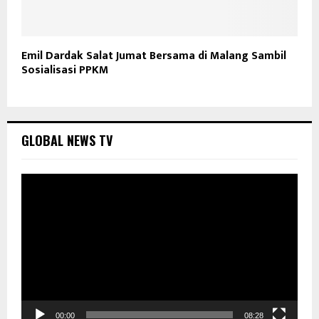
Emil Dardak Salat Jumat Bersama di Malang Sambil
Sosialisasi PPKM
GLOBAL NEWS TV
P
e
m
u
t
a
r
V
i
d
00:00
08:28