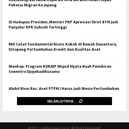
Pekerja Migran ke Jepang
Di Hadapan Presiden, Menteri PKP Apresiasi Dirut BTN Jadi
Penyalur KPR Subsidi Tertinggi
BNI Catat Fundamental Bisnis Kokoh di Bawah Danantara,
Ditopang Pertumbuhan Kredit dan Kualitas Aset
Menkop: Program KDKMP Wujud Nyata Buah Pemikiran
Soemitro Djojohadikusumo
Abdul Rivai Ras: Aset PTPN I Harus Jadi Mesin Pertumbuhan
SELANJUTNYA ...
@2021 - global-news.co.id. All Right Reserved.