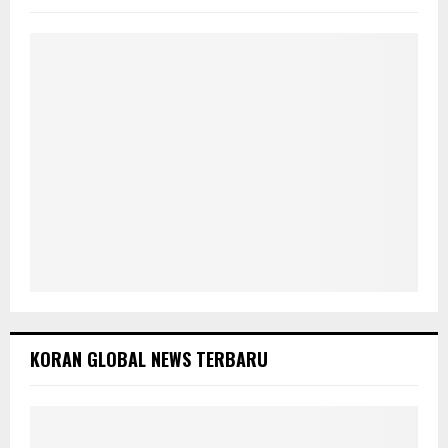
:
C
H
KORAN GLOBAL NEWS TERBARU