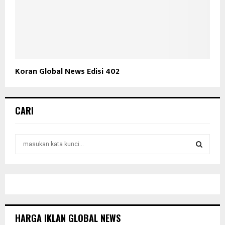
Koran Global News Edisi 402
CARI
S
e
a
S
r
c
E
h
f
A
o
HARGA IKLAN GLOBAL NEWS
r
R