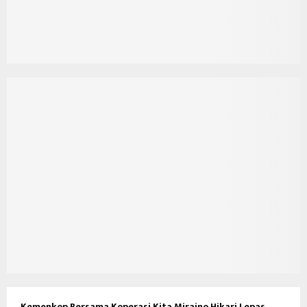
Kemenkop Bersama Koperasi Kita Miraino Hikari Lepas