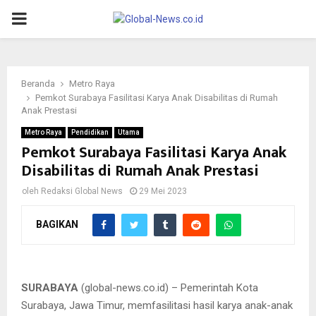
PRIMARY
MENU
Beranda
Metro Raya
Pemkot Surabaya Fasilitasi Karya Anak Disabilitas di Rumah
Anak Prestasi
Metro Raya
Pendidikan
Utama
Pemkot Surabaya Fasilitasi Karya Anak
Disabilitas di Rumah Anak Prestasi
oleh
Redaksi Global News
29 Mei 2023
Ketua TP PKK Kota Surabaya Rini Indriyani saat melihat hasil
karya anak disabilitas Rumah Anak Prestasi (RAP) yang
ditampilkan dalam kegiatan Daya Sinergi Airlangga 2023 yang
BAGIKAN
digelar Dinas Sosial (Dinsos) Surabaya bersama Fakultas
Ekonomi dan Bisnis Universitas Airlangga (Unair) di Surabaya,
Minggu (28/5/2023)
SURABAYA
(global-news.co.id) – Pemerintah Kota
Surabaya, Jawa Timur, memfasilitasi hasil karya anak-anak